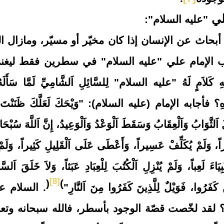
لي
"عليه السلام":
 عن الإنسان إذا كان مخيّر أو مسيّر، ومازال ا
اب الإمام علي "عليه السلام" في سطرين فقط ليغ
ٍ لَهُ "عليه السلام" لِلسَّائِلِ اَلشَّامِيِّ لَمَّا سَأَلَهُ 
قَدَرِهِ؟ فأجابه الإمام (عليه السلام): "وَيْحَكَ لَعَلَّكَ ظَنَنْتَ
اَلثَّوَابُ وَاَلْعِقَابُ وَسَقَطَ اَلْوَعْدُ وَاَلْوَعِيدُ، إِنَّ اَللَّهَ سُبْحَان
ِيراً، وَلَمْ يُكَلِّفْ عَسِيراً، وَأَعْطَى عَلَى اَلْقَلِيلِ كَثِيراً، وَلَ
يَاءَ لَعِباً، وَلَمْ يُنْزِلِ اَلْكُتُبَ لِلْعِبَادِ عَبَثاً، وَلاَ خَلَقَ اَلسّ
[8]
)
(
َ كَفَرُوا، فَوَيْلٌ لِلَّذِينَ كَفَرُوا مِنَ اَلنَّارِ"
.
السلام عل
ي؟ لقد لخّصت قصّة الوجود بأسطر، فالله سبحانه وتعا