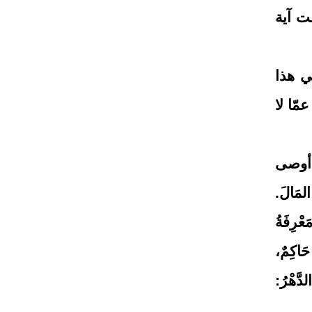
ت آية
ي هذا
ّا لا
 أوصى
المَالَ.
َعْرِفَةُ
 حَاكِمٌ،
لدَّهْرُ: