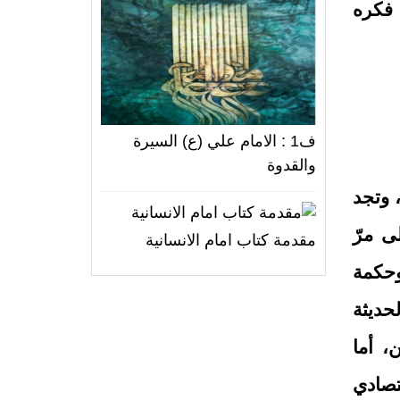
 فكره
ف1 : الامام علي (ع) السيرة
والقدوة
 وتجد
ى مرّ
مقدمة كتاب امام الانسانية
وحكمة
حديثة
، أما
قتصادي