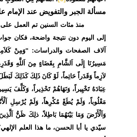
مسألة الجبر والتفويض عند الإمام ع
منذ مئات السنين تم العمل على أبحاث
إلى اليوم دون نتيجة واضحة، فكان جو
آلاف الصفحات والدراسات: "وَمِنْ كَلاَمِهِ كَلاَم
مَسِيرُنَا إِلَى اَلشَّامِ بِقَضَاءٍ مِنَ اَللَّهِ وَ
لاَزِماً وَقَدَراً حَاتِماً، لَوْ كَانَ ذَلِكَ كَذَلِكَ لَبَطَلَ 
عِبَادَهُ تَخْيِيراً، وَنَهَاهُمْ تَحْذِيراً، وَكَلَّفَ يَس
مَغْلُوباً، وَلَمْ يُطَعْ مُكْرِهاً، وَلَمْ يُرْسِلِ اَلْأَنْبِ
وَاَلْأَرْضَ وَمَا بَيْنَهُمَا بَاطِلاً، ذلِكَ ظَنُّ اَلَّذِين
سيّدي يا أبا الحسن، ما هذا العلم الإله