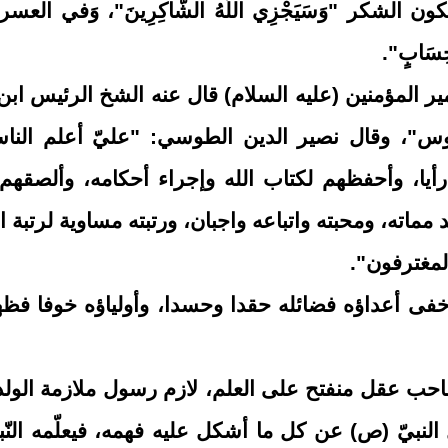
ن الشكر "وَسَيَجْزِي اللَّهُ الشَّاكِرِينَ"، وَفي العس
ِ حِسَابٍ".
ير المؤمنين (عليه السلام) قال عنه الشخ الرئيس ابن 
وس"، وقال نصير الدين الطوسي: "عليّ أعلم النا
ا، وأحفظهم لكتاب الله وإجراء أحكامه، وألصقهم 
ماته، ومحبته واتباعه واجبان، ورتبته مساوية لرتبة الأ
المغترفون"
.
فى أعداؤه فضائله حقدا وحسدا، وأولياؤه خوفا فظ
ب عقل منفتح على العلم، لازم رسول ملازمة الولد ل
 النبيّ (ص) عن كل ما أشكل عليه فهمه، فيعلّمه النّب