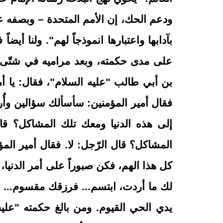
ودعم الحك، إن الأمم المتحدة – وبصفه عاجل
بآدابها واعتبارها انموذجاً لهم". ولنا أ
على مدى حكمته، وبعد مراميه في شتّى 
بن أبي طالب "عليه السلام"، فقال: يا أمي
فقال أمير المؤمنين: سأسألك سؤالين وأُر
إلى هذه الدنيا ومعك تلك المشاكل؟ قال
المشاكل؟ قال الرّجل: لا. فقال أمير المؤم
كل هذا الهم، فكن صبوراً على أمر الدني
لك ما أردت، ابتسم... فرزقك مقسوم... وق
يدي الحي القيوم. ومن بالغ حكمته "عليه ا