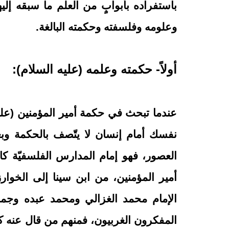
باستفراده بأبوابٍ من العلم ما سبقه إل
وعلومه وفلسفته وحكمته البالغة.
أولاً- حكمته وعلمه (عليه السلام):
عندما تبحث في حكمة أمير المؤمنين (عليه
نفسك أمام إنسان لا يتّصف بالحكمة وبعد
العصور، فهو إمام المدارس الفلسفيّة كا
أمير المؤمنين، من ابن سينا إلى الخوارزم
الإمام محمد الغزالي ومحمد عبده وجما
المفكرون الغربيون، فمنهم من قال عنه كريل