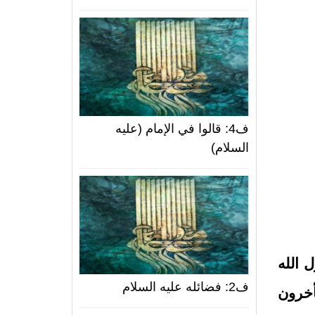
ف4: قالوا في الإمام (عليه
السلام)
 الله
ف2: فضائله عليه السلام
أخرون