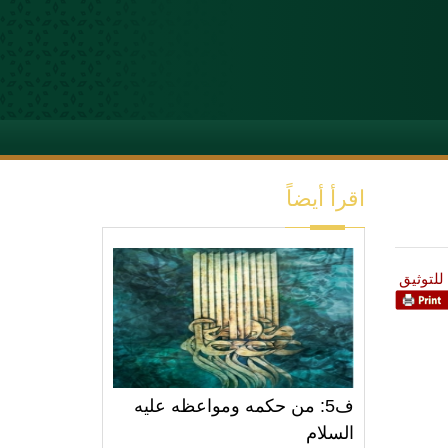
اقرأ أيضاً
للتوثيق
ف5: من حكمه ومواعظه عليه
السلام