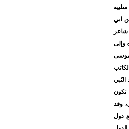
سلبيه
ن ابي
 شاعر
 وإلى
 موسى
لكاتب
لنّبي
 تكون
اكم العادل، وقد
ع دول
الدول