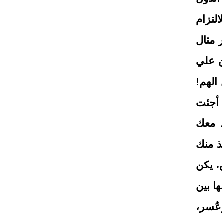
التزام
 مثال
ن علي
الهم!
 أجئت
ذ معك
خذ منك
، يكن
ا بين
عُسر،