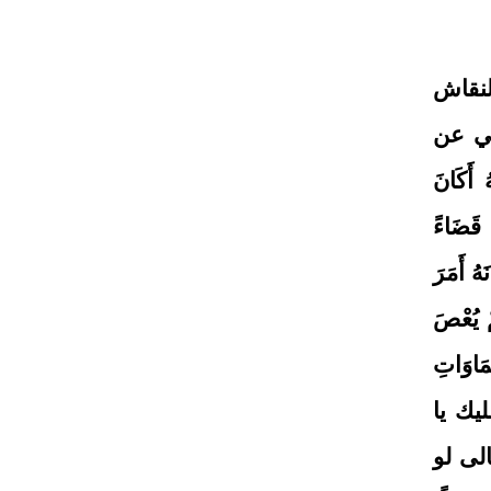
لنقاش
ني عن
أَكَانَ
 قَضَاءً
َهُ أَمَرَ
مْ يُعْصَ
َمَاوَاتِ
يك يا
لى لو