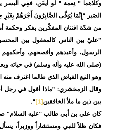
وكلاهما " نِعمة " لو أيقَن، ففِي اليسر يكو
الصَبر "إِنَّمَا يُوَفَّى الصَّابِرُونَ أَجْرَهُمْ بِغَيْر
من شدّة افتتان المفكّرين بفكر وحكمة أم
"عليّ بين الناس كالمعقول بين المحس
الرسول، وأعبدهم وأفصحهم، وأحكمهم رأي
(صلى الله عليه وآله وسلم) في حياته وبعد م
وهو النبع الفياض الذي طالما اغترف منه 
وقال الزمخشري: "ماذا أقول في رجل أخ
بين ذين ما ملأ الخافقين
[1]
"
.
كان علي بن أبي طالب "عليه السلام" صاح
فكان ظلاً للنبي ومستشاراً ووزيراً، يسأل