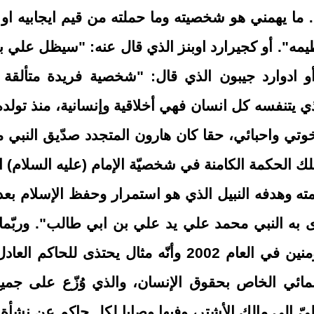
ما يهمني هو شخصيته وما حملته من قيم ايجابيه او 
مه". أو كجيرارد اوبنز الذي قال عنه: "سيظل علي ب
و ادوارد جيبون الذي قال: "شخصية فريدة متألقة
 يتنفسه كل انسان فهي أخلاقية وإنسانية، منذ تولده
إخوتي واحبائي، حقا كان هارون المتجدد صدّيق النبي
ك الحكمة الكامنة في شخصيّة الإمام (عليه السلام) ا
ه وهدفه النبيل الذي هو استمرار وحفظ الإسلام بعد ا
ى به النبي محمد علي يد علي بن ابي طالب". وربّما
شهادة الامم المتحدة بشخصيّة أمير المؤمنين في العام 2002 وأنّه مثال يحتذى للح
إنمائي الخاص بحقوق الإنسان، والذي وُزّع على جمي
عليّ إلى مالك الأشتر، وفيها وصايا لكل حاكم عن نشأة 