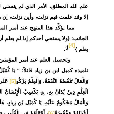
علم الله المطلق، الأمر الذي لم يتسنى لب
إلا وقد علمت فيم نزلت، وأين نزلت، إن ربي
مما يؤكِّد هذا المنهج عند أمير المؤ
الجانب: {ولا يستحي أحدكم إذا لم يعلم أن
[4]
(
)
يعلم }
.
وتحصيل العلم عند أمير المؤمنين مف
تلميذه كميل ابن بن زياد قائلاً: " يَا كُمَيْلُ، الْع
وَالْمَالُ تَنْقُصُهُ النَّفَقَةُ، وَالْعِلْمُ يَزْكُو
[5]
عَلَى 
الَعِلْمِ دِينٌ يُدَانُ بِهِ، بِهِ يَكْسِبُ الْإِنْسَانُ الط
وَالْمَالُ مَحْكُومٌ عَلَيْهِ
.
يَا كُمَيْل بْن زِيادٍ، هَلَكَ
أَعْيَانُهُمْ مَفْقُودَةٌ
[6]
، أَمْثَالُهُمْ فِي الْقُلُوبِ م