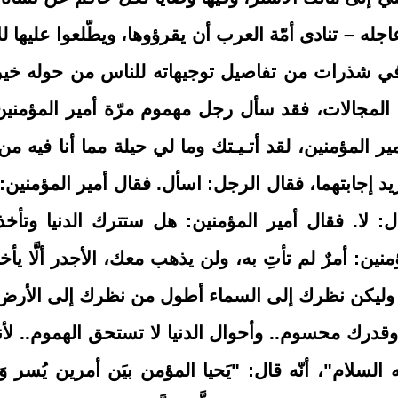
ه – تنادى أمّة العرب أن يقرؤوها، ويطّلعوا عليها لل
يضاً في شذرات من تفاصيل توجيهاته للناس من حوله خير
المجالات، فقد سأل رجل مهموم مرّة أمير المؤمني
ر المؤمنين، لقد أتـيـتك وما لي حيلة مما أنا فيه من 
يد إجابتهما، فقال الرجل: اسأل. فقال أمير المؤمنين:
: لا. فقال أمير المؤمنين: هل ستترك الدنيا وتأخ
نين: أمرٌ لم تأتِ به، ولن يذهب معك، الأجدر ألَّا يأ
ا، وليكن نظرك إلى السماء أطول من نظرك إلى الأرض
درك محسوم.. وأحوال الدنيا لا تستحق الهموم.. لأنه
لسلام"، أنّه قال: "يَحيا المؤمن بيَن أمرين يُسر وَ