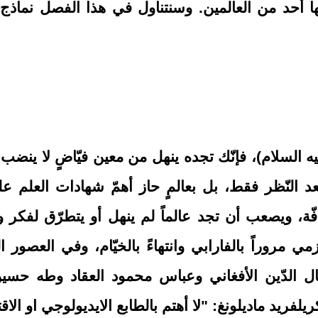
يها أحد من العالمين. وسنتناول في هذا الفصل نماذج
 السلام)، فإنّك تجده ينهل من معين فيّاضٍ لا ينضب،
 النّظر فقط، بل بعالمٍ حاز أهمّ شهادات العلم عل
فّة، ويصعب أن تجد عالماً لم ينهل أو يتطرّق لفكر 
ي مروراً بالفارابي وانتهاءً بالخيّام، وفي العصور ال
ل الدّين الأفغاني وعباس محمود العقاد وطه حسين
فريد ماديلونغ: "لا أهتم بالطابع الايديولوجي او الا