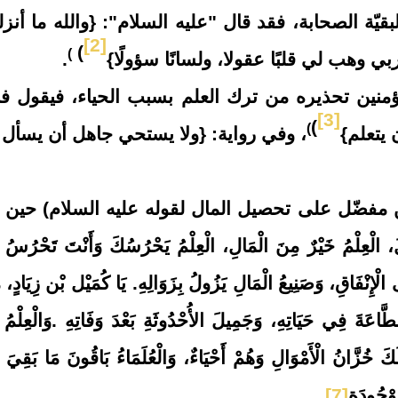
قيّة الصحابة، فقد قال "عليه السلام": {والله ما أنزل
[2]
(
)
 وهب لي قلبًا عقولا، ولسانًا سؤولًا}
.
منين تحذيره من ترك العلم بسبب الحياء، فيقول ف
[3]
(
)
 يتعلم}
، وفي رواية: {ولا يستحي جاهل أن يسأل عم
ضّل على تحصيل المال لقوله عليه السلام) حين
ِلْمُ خَيْرٌ مِنَ الْمَالِ، الْعِلْمُ يَحْرُسُكَ وَأَنْتَ تَحْرُسُ 
الْإِنْفَاقِ، وَصَنِيعُ الْمَالِ يَزُولُ بِزَوَالِهِ
.
يَا كُمَيْل بْن زِيَادٍ، م
َّاعَةَ فِي حَيَاتِهِ، وَجَمِيلَ الأُحْدُوثَةِ بَعْدَ وَفَاتِهِ
.
وَالْعِلْمُ
 خُزَّانُ الْأَمْوَالِ وَهُمْ أَحْيَاءٌ، وَالْعُلَمَاءُ بَاقُونَ مَا بَقِيَ ا
َوْجُودَة
[7]
.