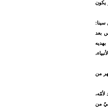
ر يكون
سينا:
س بعد
بهديه
نبياء،
هر من
أمّه،
يّ من