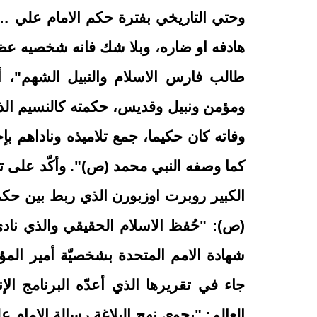
وحتي التاريخي بفترة حكم الامام علي … 
هادفه او ضاره، وبلا شك فانه شخصيه عظي
طالب فارس الاسلام والنبيل الشهم"، أ
ومؤمن ونبيل وقديس، حكمته كالنسيم الذي
وفاته كان حكيما، جمع تلاميذه وناداهم ب
كما وصفه النبي محمد (ص)". وأكّد على تل
الكبير روبرت اوزبورن الذي ربط بين حكمت
(ص): "حُفظ الاسلام الحقيقي والذي ناد
جاء في تقريرها الذي أعدّه البرنامج ال
العالم: "يحوي نهج البلاغة رسالة الإمام 