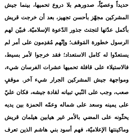
حديداً وعصيّاً، صدورهم بلا دروع تحميها، بينما جيش
المشركين مجهّز بأحسن تجهيز، بعد أن خرجت قريش
بأكمل عدّتها لتجتث جذور الدّعوة الإسلاميّة. فبيّن لهم
الرسول خطورة المَوقف؛ وإنّهم مُقدِمون على أمر لم
يستعدّوا له كامل الاستعداد؛ فقد خرجوا لأمر بسيط،
فالاستيلاء على قافلة تحميها عشرات الفرسان شيء،
ومواجهة جيش المشركين الجرار شيء آخر. موقفٍ
صعب، وجب على النّبي تبيانه لقادة جيشه، فكان عليّ
على يمينه وسعد على شماله وعمّه الحمزة بين يديه
يحثّونه على المضي بالأمر غير هيابين هيلمان قريش
وماكينتها الإعلاميّة، فهم أسود بني هاشم الذين تعرف