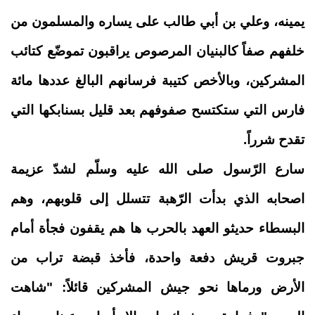
يمينه، وعلي بن أبي طالب على يساره والمسلمون من
خلفهم صفاً كالبنيان المرصوص يراقبون تموضّع كتائب
المشركين، وبالأخص كتيبة فرسانهم البالغ عددها مائة
فارس التي ستكتسح صفوفهم بعد قليل بسنابكها التي
تقدح شرراً.
سارع الرّسول صلى الله عليه وسلّم لشدّ عزيمة
اصحابه الذي بدأت الرّهبة تتسلل إلى قلوبهم، وهم
البسطاء حديثو العهد بالحرب ها هم يقفون فجأة أمام
جبروت قريش دفعة واحدة، فأخذ قبضة تراب من
الأرض ورماها نحو جيش المشركين قائلاً: "
شاهت