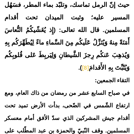
حيث إنّ الرمل تماسك، وتلبّد بماء المطر، فسَهُل
المسير عليه؛ وثبت الميدان تحت أقدام
المسلمين. قال الله تعالى: (
إِذ يُغَشّيكُمُ النُّعاسَ
أَمَنَةً مِنهُ وَيُنَزِّلُ عَلَيكُم مِنَ السَّماءِ ماءً لِيُطَهِّرَكُم بِهِ
وَيُذهِبَ عَنكُم رِجزَ الشَّيطانِ وَلِيَربِطَ عَلى قُلوبِكُم
وَيُثَبِّتَ بِهِ الأَقدامَ
)
.
[8]
التقاء الجمعين:
في صباح السابع عشر من رمضان من ذاك العام، ومع
ارتفاع الشّمس في الضّحى، بدأت الأرض تميد تحت
أقدام جيش المشركين الذي سدّ الأفق أمام معسكر
المسلمين. وقف النّبيّ والحمزة بن عبد المطّلب على