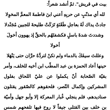
بيت في قريش". ثمّ أنشد شعراً:
لله أي مذنّبٍ عن حربِهِ
أعني ابنَ فاطمةَ المعمَّ المخوِلا
جادتْ يداك لَهُ بعاجلِ طَعْنَةٍ
تَرَكَتْ طليحةَ للجبين مُجَنْدلا
وشددتَ شدةَ باسلٍ فكشفتَهُم
بالحقِّ إذ يهوون أخولَ
أخولا
وعللتَ سيفَكَ بالدماء ولم تكنْ
لتردَّهُ حرَّان حتى يَنْهَلا
حينها أعاد الحمزة بن عبد المطّب ابن أخيه للخلف، وأمر
بقيّة الصّحابة أنّ يكملوا عن عليّ اللحاق بفلول
المشركين وإكمال النّصر، فلحقوهم كالصّقور يقتلون
صناديدهم، فلم ينجلي غُبار المعركة إلا وأبو جهل وأميّة
بن خلف بين القتلى جيفاً لا روح فيها تلفحهم شمس