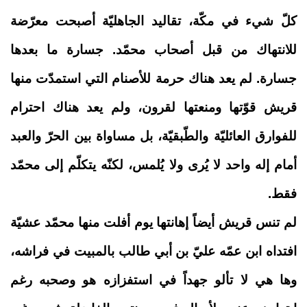
كلّ شيء في مكّة، تقاليد الجاهليّة أصبحت معرّضة
للانتهاك من قبل أصحاب محمّد. جسارة ما بعدها
جسارة. لم يعد هناك حرمة للأصنام التي استمدّت منها
قريش قوّتها ومنعتها لقرون، ولم يعد هناك احترام
للفوارق العائليّة والطّبقيّة، بل مساواة بين الحرّ والعبد
أمام إله واحد لا يُرى ولا يُلمس، لكنّه يتكلّم إلى محمّد
فقط.
لم تنس قريش أيضاً إهانتها يوم أفلت منها محمّد عشيّة
افتداه ابن عمّه عليّ بن أبي طالب بالمبيت في فراشه،
وها هي لا تألو جهداً في استفزازه هو وصحبه رغم