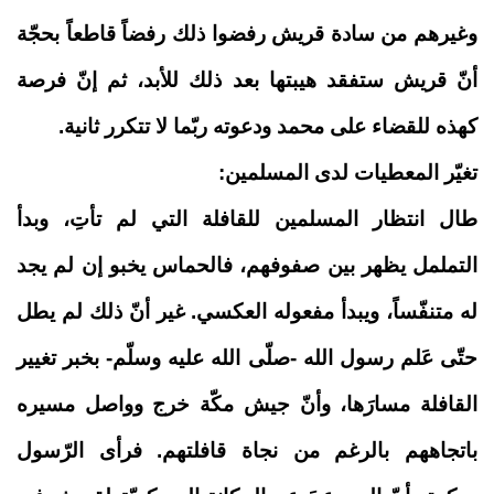
وغيرهم من سادة قريش رفضوا ذلك رفضاً قاطعاً بحجّة
أنّ قريش ستفقد هيبتها بعد ذلك للأبد، ثم إنّ فرصة
كهذه للقضاء على محمد ودعوته ربّما لا تتكرر ثانية.
تغيّر المعطيات لدى المسلمين:
طال انتظار المسلمين للقافلة التي لم تأتِ، وبدأ
التململ يظهر بين صفوفهم، فالحماس يخبو إن لم يجد
له متنفّساً، ويبدأ مفعوله العكسي. غير أنّ ذلك لم يطل
حتّى عَلم رسول الله -صلّى الله عليه وسلّم- بخبر تغيير
القافلة مسارَها، وأنّ جيش مكّة خرج وواصل مسيره
باتجاههم بالرغم من نجاة قافلتهم. فرأى الرّسول