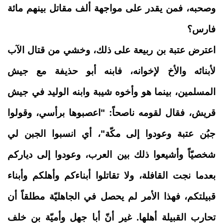
وصحبه، فمن يقدر على مواجهة ألف مقاتل بينهم مائة
فارس؟
اعترض عتبة بن ربيعة على ذلك، وخشي من قتال الآب
لأبنائه والأخ لإخوانه، فابنه أبو حذيفة مع جيش
المسلمين، بينما هو وأخوه شيبة وابنه الوليد في جيش
قريش، فقال لقومه ناصحاً: "
اعصبوها برأسي، وقولوا
جبُن عتبة وعودوا إلى مكّة
"، أي انسبوا الجبن لي
شخصيّاً وأشيعوا ذلك بين العرب، وعودوا إلى دياركم
بعدما نجت القافلة، ولا تقاتلوا أبناءكم وأهلكم وأبناء
قبيلتكم، فهذا الأمر لم يحصل في الجاهليّة مطلقاً أن
تحارب القبيلة أهلها. غير أنّ أبا جهل وأميّة بن خلف