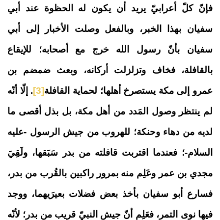
فإنّ كلّ أعرابيّ يريد أن يكون له الحظوة عند أبي
سفيان بهذا الخبر، وبالفعل وصلت الأخبار إلى أبي
سفيان بأنّ رسول الله خرج مع أصحابه؛ للإيقاع
بالقافلة، فخاف وتزلزلت أركانه، وبعث ضمضم بن
عمرو إلى مكة يستصرخ أهلها؛ لحماية القافلة
[3]
. إلّا أنّه
لم ينتظر وصول المَدد من أهل مكة، بل بذل أقصى ما
لديه من دهاء وحنكة؛ للهروب من جيش الرسول -عليه
السلام-؛ فعندما اقتربت قافلته من بدر سَبَقها، ولَقِيَ
مجدي بن عمر وعَلِم منه بمرور راكبين بالقُرب من بدر،
فسارع أبو سفيان بأخذ بعض فضلات بعيرَيهما، ووجد
فيها نوى التمر، فعَلِم أنّ جيش النبيّ قريب من بدر؛ لأنّه