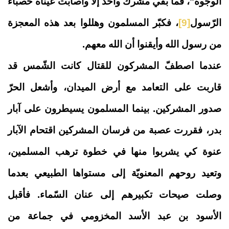
الوجوه
"، فما بقي مشرك واحد إلا وأصابت عيناه حصباء
الرّسول
[9]
، فكبّر المسلمون وهللوا بعد هذه المعجزة
من رسول الله وأيقنوا أن الله معهم.
عندما اصطفّ المشركون للقتال كانت الشّمس قد
قاربت على التعامد مع أرض الميدان، وأشعل الحرّ
صدور المشركين. بينما المسلمون يسيطرون على آبار
بدر، فقررت عصبة من فرسان المشركين اقتحام الآبار
عنوة كي يشربوا منها في خطوة ترهب المسلمين،
وتعيد روحهم المعنويّة إلى مستواها الطبيعي بعدما
وصلت صيحات تكبيرهم إلى عنان السّماء. فأقبل
الأسود بن عبد الأسد المخزومي في جماعة من