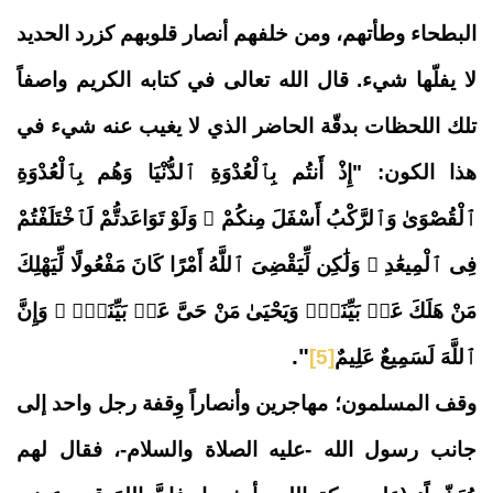
البطحاء وطأتهم، ومن خلفهم أنصار قلوبهم كزرد الحديد
لا يفلّها شيء. قال الله تعالى في كتابه الكريم واصفاً
تلك اللحظات بدقّة الحاضر الذي لا يغيب عنه شيء في
هذا الكون: "
إِذْ أَنتُم بِٱلْعُدْوَةِ ٱلدُّنْيَا وَهُم بِٱلْعُدْوَةِ
ٱلْقُصْوَىٰ وَٱلرَّكْبُ أَسْفَلَ مِنكُمْ ۚ وَلَوْ تَوَاعَدتُّمْ لَٱخْتَلَفْتُمْ
فِى ٱلْمِيعَٰدِ ۙ وَلَٰكِن لِّيَقْضِىَ ٱللَّهُ أَمْرًا كَانَ مَفْعُولًا لِّيَهْلِكَ
مَنْ هَلَكَ عَنۢ بَيِّنَةٍۢ وَيَحْيَىٰ مَنْ حَىَّ عَنۢ بَيِّنَةٍۢ ۗ وَإِنَّ
".
ٱللَّهَ لَسَمِيعٌ عَلِيمٌ
[5]
وقف المسلمون؛ مهاجرين وأنصاراً وِقفة رجل واحد إلى
جانب رسول الله -عليه الصلاة والسلام-، فقال لهم