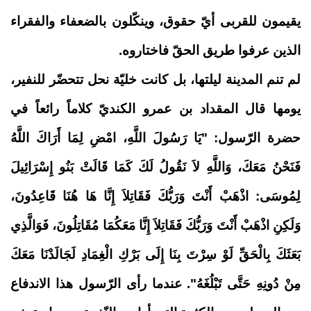
يقيمون للقربى أيّ حقوق، وينكّلون بالضعفاء والفقراء
الذين عرفوا طريق الحقّ فاختاروه.
لم تنم المدينة ليلتها، بل كانت خليّة نحل تتحضّر للنفير،
يومها
قال المقداد بن عمرو الكنديّ كلاماً رائعاً في
حضرة الرّسول: "
يَا رَسُولَ اللَّهِ، امْضِ لِمَا أَرَاكَ اللَّهُ
فَنَحْنُ مَعَكَ، وَاللَّهِ لاَ نَقُولُ لَكَ كَمَا قَالَتْ بَنُو إِسْرَائِيلَ
لِمُوسَى: اذْهَبْ أَنْتَ وَرَبُّكَ فَقَاتِلاَ إِنَّا هَا هُنَا قَاعِدُونَ،
وَلَكِنِ اذْهَبْ أَنْتَ وَرَبُّكَ فَقَاتِلاَ إِنَّا مَعَكُمَا مُقَاتِلُونَ، فَوَالَّذِي
بَعَثَكَ بِالْحَقِّ لَوْ سِرْتَ بِنَا إِلَى بَرْكِ الْغِمَادِ لَجَالَدْنَا مَعَكَ
مِنْ دُونِهِ حَتَّى تَبْلُغَهُ
".
عندما رأى الرّسول هذا الاندفاع