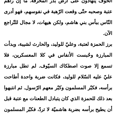
الخوف يتهادون على أرض بدر المحرقة. ما إن رآهم
عتبة وصحبه حتّى وقعت الرّهبة في نفوسهم، فهو أدرى
النّاس ببأس بني هاشم، ولكن هيهات، لا مجال للتّراجع
الآن.
برز الحمزة لعتبة، وعليّ للوليد، والحارث لشيبة، وبدأت
المبارزة وحُبست الأنفاس في كلا المعسكرين، فلا
تسمع إلا صوت اصطكاك السيّوف. لم تطل مبارزة
عليّ عليه السّلام للوليد، فكانت ضربة واحدة أطاحت
برأسه، فكبّر المسلمون وكبّر معهم الرّسول. ثم انتبهوا
بعد ذلك للحمزة الذي كان يتبادل الطعنات مع عتبة قبل
أن يطيح برأسه بضربة هاشميّة لا تردّ، فكبّر المسلمون