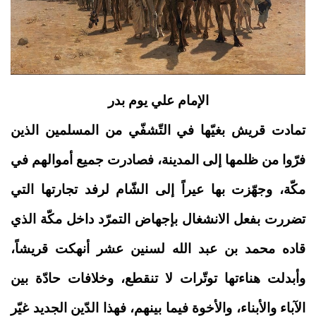
الإمام علي يوم بدر
تمادت قريش بغيّها في التّشفّي من المسلمين الذين
فرّوا من ظلمها إلى المدينة، فصادرت جميع أموالهم في
مكّة، وجهّزت بها عيراً إلى الشّام لرفد تجارتها التي
تضررت بفعل الانشغال بإجهاض التمرّد داخل مكّة الذي
قاده محمد بن عبد الله لسنين عشر أنهكت قريشاً،
وأبدلت هناءتها توتّرات لا تنقطع، وخلافات حادّة بين
الآباء والأبناء، والأخوة فيما بينهم، فهذا الدّين الجديد غيّر