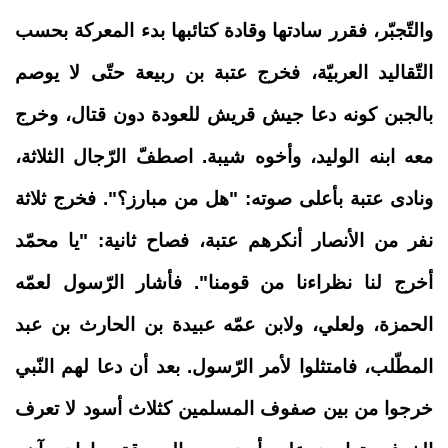
والتّجبّر، فقرر سادتها وقادة كتائبها بدء المعركة بحسب
التّقاليد العربيّة، فخرج عتبة بن ربيعة حتّى لا يوصم
بالجبن كونه دعا جيش قريش للعودة دون قتال، وخرج
معه ابنه الوليد، وأخوه شيبة. اصطفّ الرّجال الثلاثة،
ونادى عتبة بأعلى صوته: "هل من مبارز؟". فخرج ثلاثة
نفر من الأنصار أنكرهم عتبة، فصاح ثانية: "يا محمّد
أخرج لنا نظراءنا من قومنا". فأشار الرّسول لعمّه
الحمزة، ولعلي، ولابن عمّه عبيدة بن الحارث بن عبد
المطّلب، فامتثلوا لأمر الرّسول. بعد أن دعا لهم النّبي
خرجوا من بين صفوف المسلمين كثلاث أسود لا تعرف