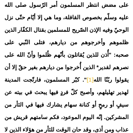
على مضض انتظر المسلمون أمر الرّسول صلى الله
عليه وسلّم بخصوص القافلة، وما هي إلا أيّام حتّى نزل
الوحيّ وفيه الإذن الصّريح للمسلمين بقتال الكفّار الذين
ظلموهم وأخرجوهم من ديارهم، فتلى النّبي على
صحبه: "
أُذن للذين يُقاتلون بأنّهم ظُلموا وأنّ الله على
نصرهم لقدير* الذين أُخرجوا من ديارهم بغير حقّ إلا أن
يقولوا ربُنّا الله
[1]
". كبّر المسلمون، فارتّجت المدينة
لهدير تهليلهم، وأصبح كلّ فردٍ فيها يبحث في بيته عن
سيفٍ أو رمحٍ أو كنانة سهام يشارك فيها في الثأر من
المشركين. إنّه اليوم الموعود، فكم سامتهم قريش من
عذاب ومن أذى، وقد حان الوقت للثأر من هؤلاء الذين لا