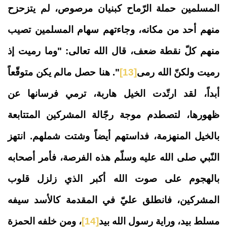
المسلمين حملة الرّماح كبنيان مرصوص، لم يتزحزح
منهم أحد من مكانه، وجاءتهم سهام المسلمين تصيب
منهم كلّ نقطة ضعف، قال الله تعالى:
"وما رميت إذ
رميت ولكنّ الله رمى
[13]
". هنا حصل مالم يكن متوقّعاً
أبداً، لقد ارتّدت الخيل هاربة، ترمي فرسانها عن
ظهورها، لتصطدم موجة رجّالة المشركين المتتابعة
بالخيل المنهزمة، فداستهم أيضاً وشتت شملهم. انتهز
النّبي صلى الله عليه وسلّم هذه الفرصة، فأمر أصحابه
بالهجوم على صوت الله أكبر الذي زلزل قلوب
المشركين، فانطلق عليّ في المقدمة كالأسد سيفه
مسلط بيد، وراية رسول الله بيد
[14]
، ومن خلفه الحمزة