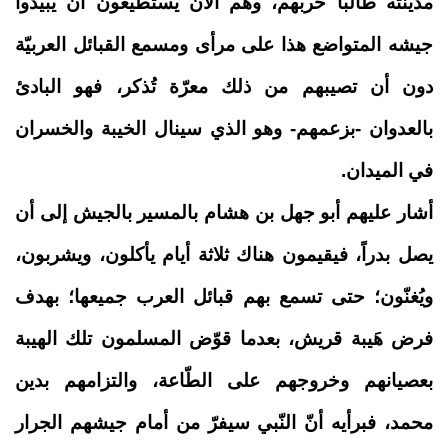
مدينته طالباً حربهم، وهم الآن يستطيعون أن يبيدوا
جيشه المتواضع هذا على مرأى ومسمع القبائل العربيّة
دون أن تصيبهم من ذلك معرّة تُذكر، فهو البادئ
بالعدوان -بزعمهم- وهو الذي سينال الخيبة والخسران
في الميدان.
أشار عليهم أبو جهل بن هشام بالمسير بالجيش إلى أن
يصل بدراً، فيقيمون هناك ثلاثة أيام يأكلون، ويشربون،
ويُغنّون؛ حتى تسمع بهم قبائل العرب جميعها؛ بهدف
فرض هَيبة قريش، بعدما قوّض المسلمون تلك الهيبة
بعصيانهم وخروجهم على الطّاعة، والتزامهم بدين
محمد، فبرأيه أنّ النّبي سيفرّ من أمام جيشهم الجرار