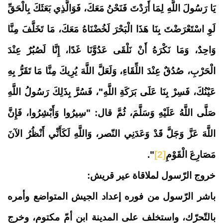
يَا رَسُولَ اللَّهِ لِمَا أَرَدْتَ فَنَحْنُ مَعَكَ، فَوَالَّذِي بَعَثَكَ بِالْحَقِّ
لَوِ اسْتَعْرَضْتَ بِنَا هَذَا الْبَحْرَ لَخُضْنَاهُ مَعَكَ، مَا تَخَلَّفَ مِنَّا
وَاحِدٌ، وَمَا نَكْرَهُ أَنْ نَلْقَى عَدُوَّنَا غَدًا، إِنَّا لَصُبُرٌ عِنْدَ
الْحَرْبِ، صُدُقٌ عِنْدَ اللِّقَاءِ، وَلَعَلَّ اللَّهَ يُرِيكَ مِنَّا مَا تَقَرُّ بِهِ
عَيْنُكَ، فَسِرْ بِنَا عَلَى بَرَكَةِ اللَّهِ
"، فَسُرَّ بِذَلِكَ رَسُولُ اللَّهِ
صَلَّى اللَّهُ عَلَيْهِ وَسَلَّمَ، ثُمَّ قال: "
سِيرُوا وَأَبْشِرُوا، فَإِنَّ
اللَّهَ عَزَّ وَجَلَّ قَدْ وَعَدَنِي النّصر، وَاللَّهِ لَكَأَنِّي أَنْظُرُ الآنَ
مَصَارِعَ الْقَوْمِ
[2]
".
خروج الرّسول لملاقاة عير قريش:
باشر الرّسول من فوره إعداد الجيش المتواضع وأمره
بالتّحرّك، واستخلف على المدينة ابن أمّ مكتوم، وخرج