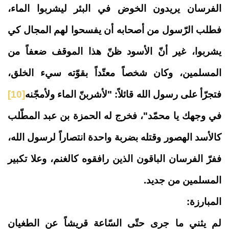
الفرسان يريدون الخوض في البئر ليشربوا الماء،
فطلب الرّسول من أصحابه أن يفسحوا لهم المجال كي
يشربوا، غير أنّ الأسود ظنّ هذا الموقف ضعفاً من
المسلمين، وكان شخصاً معتّداً بقوّته سيء الخلق،
فتجرّأ على رسول الله قائلاً: "لأشربنّ الماء ولأمجّنه
[10]
في وجهك يا محمّد"، فخرج له الحمزة بن عبد المطّلب
كالأسد الهصور وقتله بضربة واحدة انتصاراً لرسول الله،
ففرّ الفرسان الباقون الذين رافقوه كالغنم، وعلا تكبير
المسلمين من جديد.
المبارزة:
لم يثني ما جرى حتّى السّاعة قريشاً عن الطغيان