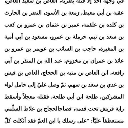
في وجهه أحد إلا قتله بضربة، العاص بن سعيد العاص،
عقبة بن أبي معيط، زمعة بن الأسود،
النضر بن الحارث
بن كلدة بن علقمة، عمير بن عثمان بن عمرو بن كعب
بن سعد بن تيم، حرملة بن عمرو، مسعود بن أبي أمية
بن المغيرة، حاجب بن السائب بن عويمر بن عمرو بن
عائذ بن عمران بن مخزوم، عبد الله بن المنذر بن أبي
رافعة، ابن العاص بن منبه بن الحجاج، العاص بن قيس
بن عدي بن سعد بن سهم، ثمّ وصل عليّ إلى حامل لواء
المشركين، طلحة ابن أبي طلحة، فقتله معجلاً وأسقط
راية قريش تحت قدمه، فصاحالحجاج بن علاط السلّمي
مستعطفاً عليّاً: "على رسلك يا ابن العمّ فقد أثكلت كلّ