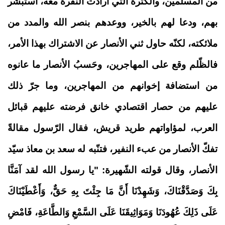
من المسلمين، والكثرة التي أرادت النّفرة معه، استبشر
بهم، ودعا لهم بالخير، ووعدهم بنصر الله والمدد من
ملائكته، لكنّه حاول ثني الأنصار عن الاشتراك بهذا الأمر،
فالظّلم وقع على المهاجرين، وحَسبُ الأنصار ما عانوه
من استضافة إخوانهم من المهاجرين، وما جرّ ذلك
عليهم من حصار اقتصادي خانق فرضته عليهم قبائل
العرب، لمؤاواتهم طريد قريش، فقال الرّسول مقالةً
تفكّ الأنصار من عبء النفير، فتنّبه له سعد بن معاذ سيّد
الأنصار، وقال قولته الشّهيرة:
"
يا رسول الله لقد آمَنَّا
بِكَ وَصَدَّقْنَاكَ، وَشَهِدْنَا أَنَّ مَا جِئْتَ بِهِ حَقٌّ، وَأَعْطَيْنَاكَ
عَلَى ذَلِكَ عُهُودَنَا وَمَوَاثِيقَنَا عَلَى السَّمْعِ وَالطَّاعَةِ، فَامْضِ