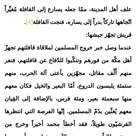
علف أهل المدينة، ممّا جعله يسارع إلى القافلة مُغيِّراً
اتّجاهها تاركاً بدراً إلى يساره، فنجت القافلة
[4]
.
قريش تجهّز جيشها:
عندما وصل خبر خروج المسلمين لملاقاة قافلتهم تجهزّ
أهل مكّة من فورهم وتنكّبوا للدّفاع عن قافلتهم، فنفر
منهم أَلْف مقاتل، مجهّزين بأعتى آلة الحرب، منهم
ستمئة يلبسون الدروع، أمّا البعير والخيل فكان معهم
منها سبعمئة بعير، ومئة فرس، بالإضافة إلى القِيان
معهم يُغنِّين بذَمّ المسلمين. إنّها الفرصة التي انتظرها
القرشيّون طويلاً، فقد أخطأ محمد أخيراً وخرج من