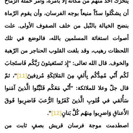
يتحرّك أحد منهم من مكانه إلا بأمره، وأمر حملة الرّماح
أن يشكّلوا سدّاً منيعاً بوجه الفرسان، وأن يقوم الرّماة
بنضح الخيالة بالنّبل من خلف الصفوف الأولى. علت
أصوات استغاثة المسلمين بالله، فالوضع في تلك
اللحظات رهيب، وقد بلغت القلوب الحناجر من الرّهبة
والخوف. قال الله تعالى: "
إِذ تَستَغيثونَ رَبَّكُم فَاستَجابَ
لَكُم أَنّي مُمِدُّكُم بِأَلفٍ مِنَ المَلائِكَةِ مُردِفينَ
[11]
"، ثمّ
قال جلّ وعلا للملائكة: "
أَنّي مَعَكُم فَثَبِّتُوا الَّذينَ آمَنوا
سَأُلقي في قُلوبِ الَّذينَ كَفَرُوا الرُّعبَ فَاضرِبوا فَوقَ
الأَعناقِ وَاضرِبوا مِنهُم كُلَّ بَنانٍ
[12]
".
اصطدمت موجة فرسان قريش بصفٍ ثابت من