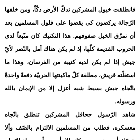
فانطلقت خيول المشركين تدكّ الأرض دكّاً، ومن خلفها
الرّجالة يركضون كي يقضوا على فلول المسلمين بعد
أن تمزّق الخيل صفوفهم. هذا التكتيك كان متّبعاً لدى
الحروب القديمة كلّها، إذ لم يكن هناك أمل بالنّصر لأيّ
جيش إذا لم يكن لديه كتيبة من الفرسان، وهذا ما
استغلّته قريش، مطلقة كلّ ماكينتها الحربيّة دفعةً واحدةً
باتّجاه جيش بسيط شبه أعزل إلا من الإيمان بالله
ورسوله.
شاهد الرّسول جحافل المشركين تنطلق باتّجاه
معسكره، فطلب من المسلمين الالتزام بالصّف وألا