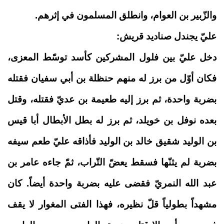
والزّبير بن العوام، وانطلق المسلمون في إثرهم.
عليّ يجندل صناديد قريش:
دخل عليّ بين فلول المشركين كأسد توسّط المعزى،
فكان أوّل من برز له منهم حنظلة بن أبي سفيان فقتله
بضربة واحدة، ثم برز إليه طعيمة بن عديّ فقتله، وقتل
بعده نوفل بن خويلد، ثم برز له بطل الأبطال أبا قيس
بن الوليد شقيق خالد بن الوليد فأذاقه عليّ طعم سيفه
بضربة لم يثنّها فسقط يعضّ التّراب، ثمّ جاءه عامر بن
عبد الله النمريّ فقضى عليه بضربة واحدة أيضاً. كان
مشهداً بطولياً قلّ نظيره، فهذا الفتى المغوار لا يقف