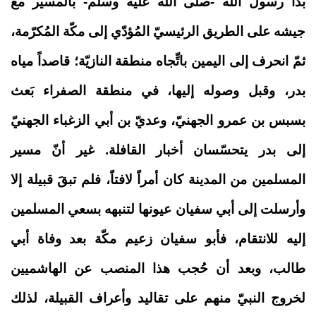
بدأ رسول الله -صلّى الله عليه وسلّم- بالمسير مع
جيشه على الطريق الرئيسيّ المُؤدّي إلى مكّة المُكرّمة،
ثمّ انحرف إلى اليمين باتِّجاه منطقة النازيّة؛ قاصداً مياه
بدر، وقبل وصوله إليها، في منطقة الصفراء بَعث
بسبس بن عمرو الجهنيّ، وعديّ بن أبي الزغباء الجهنيّ
إلى بدر يتحسّسان أخبار القافلة. غير أنّ مسير
المسلمين من المدينة كان أمراً لافتاً، فلم تبقَ قبيلة إلا
وأرسلت إلى أبي سفيان عيونها لتنبهه بسعي المسلمين
إليه للانتقام، فأبو سفيان زعيم مكّة بعد وفاة أبي
طالب، وبعد أن حُجب هذا المنصب عن الهاشميين
لخروج النبيّ منهم على تقاليد وأعراف القبيلة، لذلك