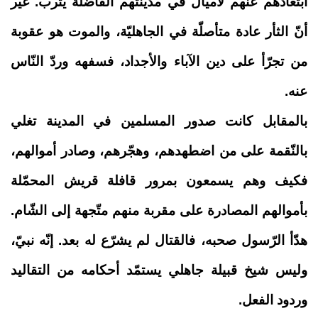
ابتعادهم عنهم لأميال في مدينتهم الفاضلة يثرب. غير
أنّ الثأر عادة متأصلّة في الجاهليّة، والموت هو عقوبة
من تجرّأ على دين الآباء والأجداد، فسفهه وردّ النّاس
عنه.
بالمقابل كانت صدور المسلمين في المدينة تغلي
بالنّقمة على من اضطهدهم، وهجّرهم، وصادر أموالهم،
فكيف وهم يسمعون بمرور قافلة قريش المحمّلة
بأموالهم المصادرة على مقربة منهم متّجهة إلى الشّام.
هدّأ الرّسول صحبه، فالقتال لم يشرّع له بعد. إنّه نبيّ،
وليس شيخ قبيلة جاهلي يستمّد أحكامه من التقاليد
وردود الفعل.