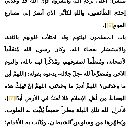
مُبَشّراً: (
على بركةِ اللهِ وأبشروا، فإنَّ اللهَ قد وعدني
إحدَى الطَّائفتين، واللهِ لكأنِّي الآن أنظرُ إلى مصارعِ
).
القومِ
[6]
بات المسلمون ليلتهم وقد امتلأت قلوبهم بالثقة،
والاستبشار بعطاء الله، وكان رسول الله مُتفَقِّداً
لأصحابه، ومُنظِّماً لصفوفهم، ومُذكِّراً لهم بالله، واليوم
الآخر، ومُتضرِّعاً لله -جلّ جلاله- يدعوه بقوله: (
اللهمَّ أين
ما وعَدتَني؟ اللهمَّ أنجِزْ ما وعَدتَني، اللهمَّ إنْ تَهلِكْ هذه
)،
العِصابةُ مِن أهلِ الإسلامِ فلا تُعبَدُ في الأرضِ أبدًا
[7]
فأنزل الله تلك الليلة مطراً خفيفاً يُثبِّت به القلوب،
ويُطهّرها من وساوس ّالشيطان، ويُثبّت به الأقدام؛