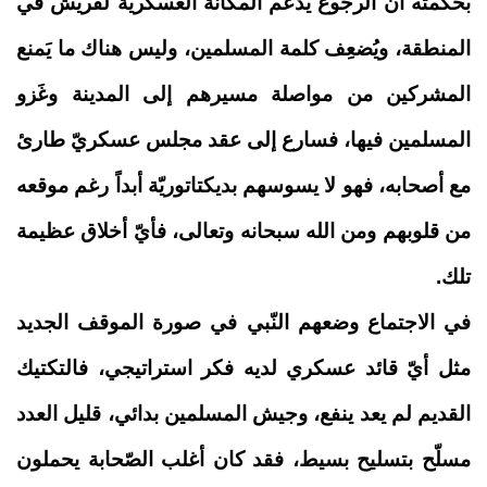
بحكمته أنّ الرجوع يَدعم المكانة العسكريّة لقريش في
المنطقة، ويُضعِف كلمة المسلمين، وليس هناك ما يَمنع
المشركين من مواصلة مسيرهم إلى المدينة وغَزو
المسلمين فيها، فسارع إلى عقد مجلس عسكريّ طارئ
مع أصحابه، فهو لا يسوسهم بديكتاتوريّة أبداً رغم موقعه
من قلوبهم ومن الله سبحانه وتعالى، فأيّ أخلاق عظيمة
تلك.
في الاجتماع وضعهم النّبي في صورة الموقف الجديد
مثل أيّ قائد عسكري لديه فكر استراتيجي، فالتكتيك
القديم لم يعد ينفع، وجيش المسلمين بدائي، قليل العدد
مسلّح بتسليح بسيط، فقد كان أغلب الصّحابة يحملون