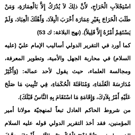
اسْتِجْلاَبِ الْخَرَاجِ، لأَنَّ ذلِكَ لاَ يُدْرَكُ إِلاَّ بَالْعِمَارَةِ، وَمَنْ
طَلَبَ الْخَرَاجَ بِغَيْرِ عِمَارَة أَخْرَبَ الْبِلاَدَ، وَأَهْلَكَ الْعِبَادَ، وَلَمْ
يَسْتَقِمْ أَمْرُهُ إِلاَّ قَلِيلاً). (نهج البلاغة: ك 53)
كما أورد في التقرير الدولي أساليب الإمام عليّ (عليه
السلام) في محاربة الجهل والأمية، وتطوير المعرفة،
ومجالسة العلماء، حيث يقول لأحد عماله: (وَأَكْثِرْ
مُدَارَسَةَ الَعُلَمَاءِ، وَمُنَافَثَةَ الْحُكَمَاءِ، فِي تَثْبِيتِ مَا صَلَحَ
عَلَيْهِ أَمْرُ بِلاَدِكَ، وَإِقَامَةِ مَا اسْتَقَامَ بِهِ النَّاسُ قَبْلَكَ)
.
من شروط الحاكم العادل تبعاً لمنهجيّة مولانا أمير
المؤمنين، فقد أخذ التقرير الدولي قوله عليه السلام