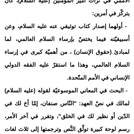
الأممي في تراث أمير المؤمنين (عليه السلام)، كان
يتركّز في أمرين:
-
أولهما إصدار كتاب توثيقي عنه عليه السلام، وعن
أسبيقيّته فيما يختصّ بإرساء السلام العالمي، لما
لمبادئ (حقوق الإنسان) ، من أهميّة كبرى في إرساء
السلام العالمي، وهذا ما استقرّ عليه الفقه الدولي
الإنساني في الأمم المتّحدة.
- البحث في المعاني الموسوعيّة لقوله (عليه السلام)
لمالك في نصّ العهد: "النّاس صنفان، إمّا أخ لك في
الدّين أو نظير لك في الخلق"، وتقرر في آخر الأمر،
رسم لوحة كبيرة توثِّق النَّص وترجمتها إلى ثلاث لغات