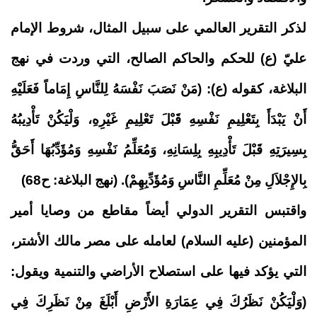
لذكر التقرير العالمي على سبيل المثال، شروط الإمام
عليّ (ع) للحكم والحاكم الصالح، التي وردت في نهج
البلاغة، كقوله (ع): (مَنْ نَصَبَ نَفْسَهُ لِلنَّاسِ إِمَاماً فَعَلَيْهِ
أَنْ يَبْدَأَ بِتَعْلِيمِ نَفْسِهِ قَبْلَ تَعْلِيمِ غَيْرِهِ، وَلْيَكُنْ تَأْدِيبُهُ
بِسِيرَتِهِ قَبْلَ تَأْدِيبِهِ بِلِسَانِهِ، وَمُعَلِّمُ نَفْسِهِ وَمُؤَدِّبُهَا أَحَقُّ
بِالإِجْلاَلِ مِنْ مُعَلِّمِ النَّاسِ وَمُؤَدِّبِهِمْ). (نهج البلاغة: ح68)
واقتبس التقرير الدولي أيضاً مقاطع من وصايا أمير
المؤمنين (عليه السلام) لعامله على مصر مالك الأشتر،
التي يؤكد فيها على استصلاح الأراضي والتنمية ويقول:
(وَلْيَكُنْ نَظَرُكَ فِي عِمَارَةِ الأَرْضِ أَبْلَغَ مِنْ نَظَرِكَ فِي