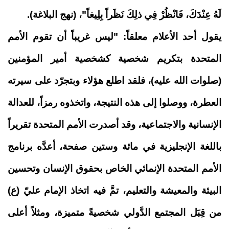
لَهُ عِنْدَكَ، فَانْظُرْ فِي ذلِكَ نَظَراً بِلِيغاً"، (نهج البلاغة).
يقول أحد الأعلام معلقاً: "ليس غريباً أن تقوم الأمم
المتحدة بتكريم شخصية كشخصية أمير المؤمنين
(صلوات الله عليه)، فلقد اطلع هؤلاء وبتجرّد على سيرته
العطرة، ووصلوا إلى هذه النتيجة، واتخذوه رمزاً، للعدالة
الإنسانية والاجتماعية، وقد أصدرت الأمم المتحدة تقريراً
باللغة الإنجليزية في مائة وستين صفحة، أعدَّه برنامج
الأمم المتحدة الإنمائي الخاص بحقوق الإنسان وتحسين
البيئة والمعيشة والتعليم، تمَّ فيه اتخاذ الإمام عليّ (ع)
من قِبَل المجتمع الدَّولي شخصيةً متميزة، ومثلاً أعلى