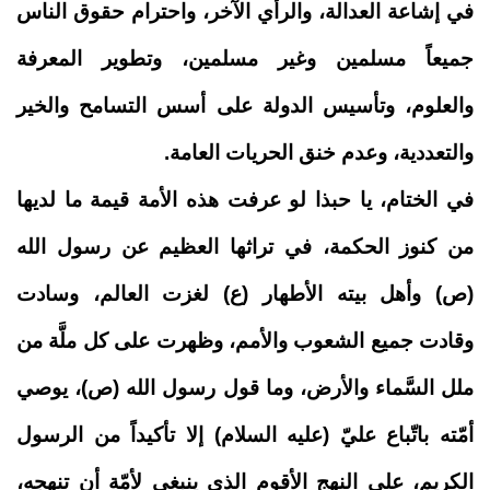
في إشاعة العدالة، والرأي الآخر، واحترام حقوق الناس
جميعاً مسلمين وغير مسلمين، وتطوير المعرفة
والعلوم، وتأسيس الدولة على أسس التسامح والخير
والتعددية، وعدم خنق الحريات العامة
.
في الختام، يا حبذا لو عرفت هذه الأمة قيمة ما لديها
من كنوز الحكمة، في تراثها العظيم عن رسول الله
(ص) وأهل بيته الأطهار (ع) لغزت العالم، وسادت
وقادت جميع الشعوب والأمم، وظهرت على كل ملَّة من
ملل السَّماء والأرض، وما قول رسول الله (ص)، يوصي
أمّته باتّباع عليّ (عليه السلام) إلا تأكيداً من الرسول
الكريم، على النهج الأقوم الذي ينبغي لأمّة أن تنهجه،