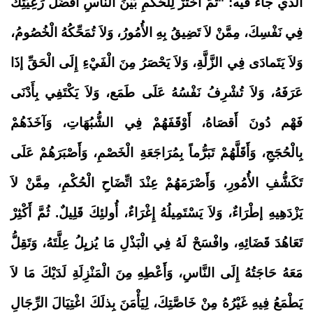
الذي جاء فيه: "ثُمَّ اخْتَرْ لِلْحُكْمِ بَيْنَ النَّاسِ أَفْضَلَ رَعِيَّتِكَ
فِي نَفْسِكَ، مِمَّنْ لاَ تَضِيقُ بِهِ الأُمُورُ، وَلاَ تُمَحِّكُهُ الْخُصُومُ،
وَلاَ يَتَمادَى فِي الزَّلَّةِ، وَلاَ يَحْصَرُ مِنَ الْفَيْءِ إِلَى الْحَقِّ إذَا
عَرَفَهُ، وَلاَ تُشْرِفُ نَفْسُهُ عَلَى طَمَع، وَلاَ يَكْتَفِي بِأَدْنَى
فَهْم دُونَ أَقصَاهُ، أَوْقَفَهُمْ فِي الشُّبُهَاتِ، وَآخَذَهُمْ
بِالْحُجَجِ، وَأَقَلَّهُمْ تَبَرُّماً بِمُرَاجَعَةِ الْخَصْمِ، وَأَصْبَرَهُمْ عَلَى
تَكَشُّفِ الأُمُورِ، وَأَصْرَمَهُمْ عِنْدَ اتِّضَاحِ الْحُكْمِ، مِمَّنْ لاَ
يَزْدَهِيهِ إطْرَاءٌ، وَلاَ يَسْتَمِيلُهُ إِغْرَاءٌ، أُولئِكَ قَلِيلٌ
.
ثُمَّ أَكْثِرْ
تَعَاهُدَ قَضَائِهِ، وافْسَحْ لَهُ فِي الْبَذْلِ مَا يُزيِلُ عِلَّتَهُ، وَتَقِلُّ
مَعَهُ حَاجَتُهُ إِلَى النَّاسِ، وَأَعْطِهِ مِنَ الْمَنْزِلَةِ لَدَيْكَ مَا لاَ
يَطْمَعُ فِيهِ غَيْرُهُ مِنْ خَاصَّتِكَ، لِيَأْمَنَ بِذلَكَ اغْتِيَالَ الرِّجَالِ