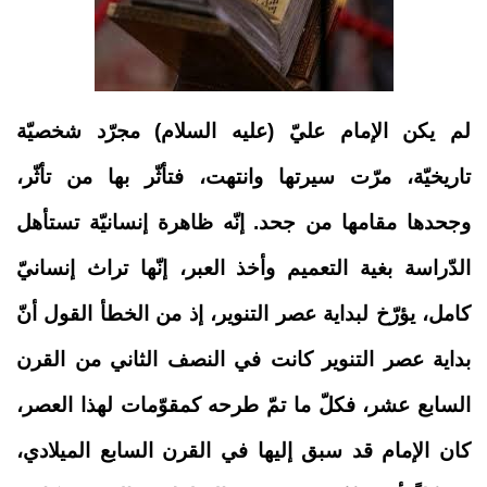
لم يكن الإمام عليّ (عليه السلام) مجرّد شخصيّة
تاريخيّة، مرّت سيرتها وانتهت، فتأثّر بها من تأثّر،
وجحدها مقامها من جحد. إنّه ظاهرة إنسانيّة تستأهل
الدّراسة بغية التعميم وأخذ العبر، إنّها تراث إنسانيّ
كامل، يؤرّخ لبداية عصر التنوير، إذ من الخطأ القول أنّ
بداية عصر التنوير كانت في النصف الثاني من القرن
السابع عشر، فكلّ ما تمّ طرحه كمقوّمات لهذا العصر،
كان الإمام قد سبق إليها في القرن السابع الميلادي،