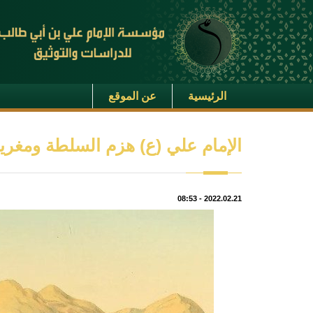
الرئيسية
عن الموقع
الإمام علي (ع) هزم السلطة ومغريا
08:53
-
2022.02.21