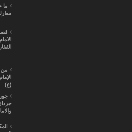
ما 
معارك
قصة
الامام
الفقار
من 
الإما
(ع)
جور
جرداق
والاما
المك