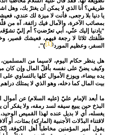
تطويعه لها. فقد قال عليه السلام مخاطباً الدن
طريقي؟ أنا الذي لا يمكن أن يغترّ بك، وهل اش
يا دنيا بلا رجعى، فأنت لا ميزة لك عندي، ف
بمصائب الآخرة، والآمال فيك زائفة، آه من قلّ
"
يادنيا إليك عنّي، أبي تعرّضتِ؟ أم إليّ تشو
طلّقتك ثلاثا لا رجعة فيهم، فعيشك قصير، و
[1]
(
".
)
السفر، وعظيم المورد
هل ينظر حكام اليوم، لاسيما من المسلمين، ك
وكيف يضنّ على نفسه بأقلّ المال وإن كان م
يده بيضاء، ويوزع الأموال كلها بالتساوي على 
بيت المال كما دخله، وهو الذي لا يمتلك دراهم ق
ما أبعد الإمام عليّ (عليه السلام) عن أموال
البذخ حين يبيع سيفه لسد رمقه، ولا يفكر أن ي
يغسله، أي لا بديل عنده لهذا القميص الوحيد،
لاقتناء البدْلات الأجنبية (الماركة) بمئات، أو
يقول أمير المؤمنين مخاطباً أهل الكوفة، إن