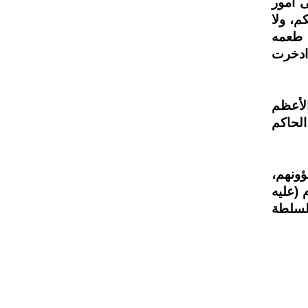
ى أمور
م، ولا
طعمه
 ادخرت
الأعظم
الحاكم
ونهم،
 (عليه
السلطة