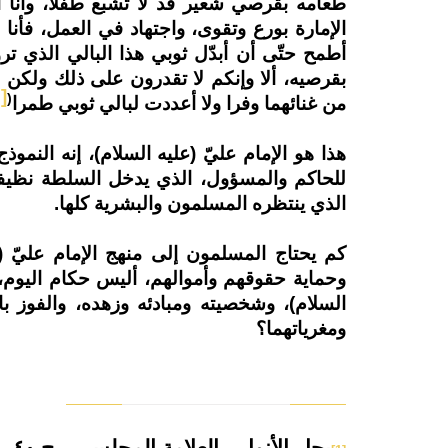
طعامه بقرصي شعير قد لا تشبع طفلاً، وأنا أ
الإمارة بورع وتقوى، واجتهاد في العمل، فأنا 
أطمح حتّى أن أبدّل ثوبي هذا البالي الذي تر
بقرصيه، ألا وإنكم لا تقدرون على ذلك ولكن أع
]
(
من غنائهما وفرا ولا أعددت لبالي ثوبي طمرا
هذا هو الإمام عليّ (عليه السلام)، إنه النمو
للحاكم والمسؤول، الذي يدخل السلطة نظيفا ف
الذي ينتظره المسلمون والبشرية كلها.
كم يحتاج المسلمون إلى منهج الإمام عليّ 
وحماية حقوقهم وأموالهم، أليس حكام اليوم،
السلام)، وشخصيته ومبادئه وزهده، والفوز با
ومغرياتهما؟
بحار الأنوار - العلامة المجلسي - ج ٤٠ - الصفحة ٣٤٥.