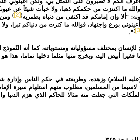
عرف أنّكم لا تصبرون على التمثّل بي، ولكن أعينوني عل
والله ما اكتنزت من حكمكم ذهبا، ولا خبأت شيئاً عن عيونك
[2]
)
(
ونه: "ألا وإن إمامكم قد اكتفى من دنياه بطمريه
ومن 
ينوني بورع واجتهاد، فوالله ما كنزت من دنياكم تبرا، ولا
[3
)
".
ذج للإنسان بمختلف مسؤولياته ومستوياته، كما أنه النّموذج 
قيرا أبيض اليد، ويخرج منها مثلما دخلها تماما، هذا هو 
(عليه السلام) وزهده، وطريقته في حكم الناس وإدارة شؤ
 لاسيما من المسلمين، مطلوب منهم استلهام سيرة الإمام
لملَكات التي جعلت منه مثالا للحاكم الذي هزم الدنيا و