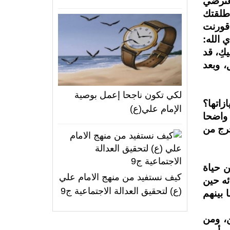
تعترضي
 طلقتك
 قورنت
 الله:
كِ، قد
، وبعد
لكي تكون ناجحا إعمل بوصية
زاتها؟
الإمام علي(ع)
 واضحا
خرج من
ن حياة
كيف نستفيد من منهج الامام علي
ئه حين
(ع) لتحقيق العدالة الاجتماعية ج9
 بينهم
ن، ومن