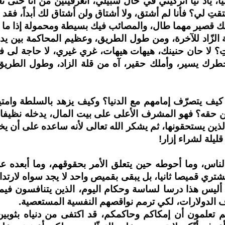
يا، ياد نيا اتركيني في حال سبيلي، أتعرفينين من أنا حتّى 
تقتِ لي؟ فأنا لم أشتق، ولا أشتاق ولن أشتاق لك أبداً، فقد
عيشك قصير مهما طال، والمصائب فيك بسيطة ومحمولة إذا ما
ة الزّاد للآخرة، ومن طول الطريق، وعظيم المحاكمة بين يدي
ّقتِ؟ لا حان حنينك، هيهات هيهات، غري غيري، لا حاجة لى في
خطرك يسير، وأملك حقير، آه من قلة الزاد، وطول الطريق
يف يتصرّف إمامهم مع الدنيا؟ وكيف يزهد بالسلطة وامتيا
ن حقه؟ فهو المشرف الأعلى على بيت المال، يدخله نظيفا
الذين يستحقونها، ثم يشكر الله تعالى لأنه ساعده على أن ي
ليلة لشراء إزار!
 الناس، وما أحوطه حين يتعلق الأمر بحقوقهم، وما أبعده ع
شتري قميصا ثانيا، بل يبقى بقميص واحد لا يجد سواه لارتدا
 أليس هذا درسا لساسة وحكام اليوم، الذين يتنافسون فيما
 آلاف الدولارات، لكي ترمم نواقصهم النفسية المستعصية.
ّكم تعلمون أن إمكاكم وحاكمكم، قد اكتفى من دنياه بثوبي