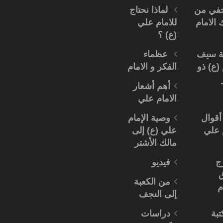
خفي من
لماذا نحتاج
 الامام
للامام علي
(ع) ؟
 سيف
عظماء
 (ع) ذو
الفكر و الامام
أهم أشعار
الامام علي
أقوال
وصية الإمام
م علي
علي (ع) إلى
مالك الأشتر
ج
فيديو
من الكعبة
م
إلى النجف
تبة
دراسات