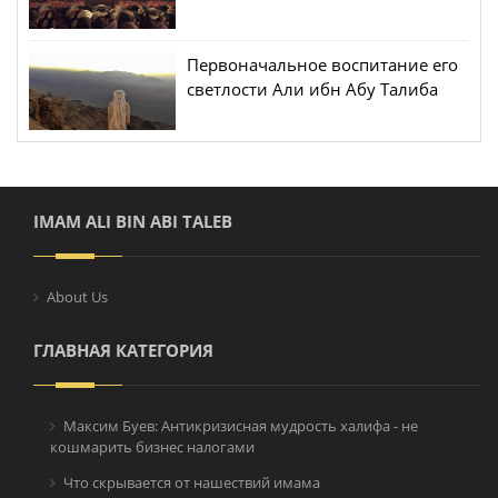
для исламской уммы
Первоначальное воспитание его
светлости Али ибн Абу Талиба
IMAM ALI BIN ABI TALEB
About Us
ГЛАВНАЯ КАТЕГОРИЯ
Максим Буев: Антикризисная мудрость халифа - не
кошмарить бизнес налогами
Что скрывается от нашествий имама