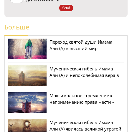
Больше
Переход святой души Имама
Али (А) в высший мир
Мученическая гибель Имама
Али (А) и непоколебимая вера в
загробную жизнь в учении
Имама Али (А)
Максимальное стремление к
неприменению права мести –
ключевой признак образа
жизни Али (А)
Мученическая гибель Имама
Али (А) явилась великой утратой