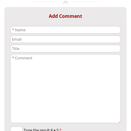
Add Comment
+
5
Type the result 8
*