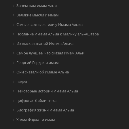
Зачем нам имам Альи
Великие мысли и Имам
Самые важные стихи у Имама Альиа
Послание Имама Альиа к Малику аль-Аштара
Из высказываний Имама Альиа
Самое лучшее, что сказал Имам Альи
Георгий Гердак и имам
Они сказали об имаме Альиа
видео
Некоторые истории Имама Альиа
цифровая библиотека
Биография жизни Имама Альиа
Халил Фархат и имам