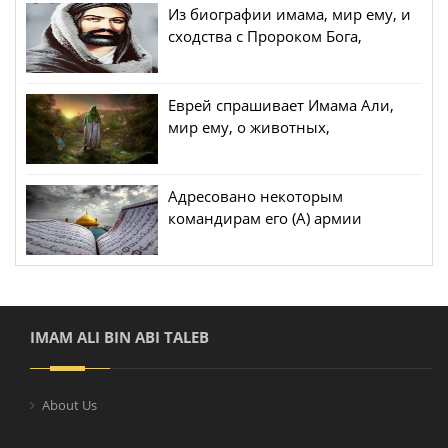
Из биографии имама, мир ему, и
сходства с Пророком Бога,
Иисусом, мир ему
Еврей спрашивает Имама Али,
мир ему, о животных,
откладывающих яйца, и
животных, которые рождают.
Адресовано некоторым
командирам его (А) армии
IMAM ALI BIN ABI TALEB
About Us