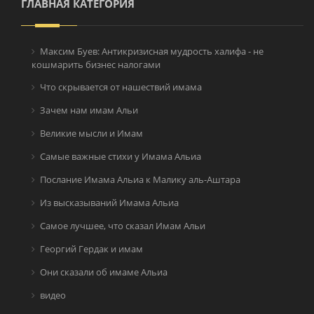
ГЛАВНАЯ КАТЕГОРИЯ
Максим Буев: Антикризисная мудрость халифа - не
кошмарить бизнес налогами
Что скрывается от нашествий имама
Зачем нам имам Альи
Великие мысли и Имам
Самые важные стихи у Имама Альиа
Послание Имама Альиа к Малику аль-Аштара
Из высказываний Имама Альиа
Самое лучшее, что сказал Имам Альи
Георгий Гердак и имам
Они сказали об имаме Альиа
видео