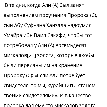
В те дни, когда Али (А) был занят
выполнением поручения Пророка (С),
сын Абу Суфьяна Ханзала надоумил
Умайра ибн Ваил Сакафи, чтобы тот
потребовал у Али (А) восемьдесят
мискалов[21] золота, которые якобы
были переданы им на хранение
Пророку (С): «Если Али потребует
свидетеля, то мы, курайшиты, станем
твоими свидетелями». И в качестве
подарка дал ему сто мискалов золота,