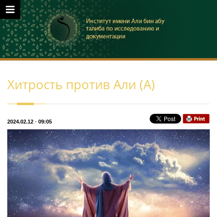
Хитрость против Али (А)
2024.02.12
-
09:05