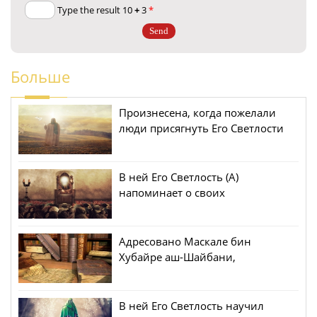
+
3
Type the result 10
*
Больше
Произнесена, когда пожелали
люди присягнуть Его Светлости
В ней Его Светлость (А)
напоминает о своих
достоинствах и обращается к
людям с увещеваниями
Адресовано Маскале бин
Хубайре аш-Шайбани,
наместнику Ардашир Хурры
(Иран)
В ней Его Светлость научил