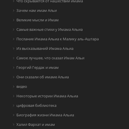
Что скрывается от нашествий имама
Зачем нам имам Альи
Великие мысли и Имам
Самые важные стихи у Имама Альиа
Послание Имама Альиа к Малику аль-Аштара
Из высказываний Имама Альиа
Самое лучшее, что сказал Имам Альи
Георгий Гердак и имам
Они сказали об имаме Альиа
видео
Некоторые истории Имама Альиа
цифровая библиотека
Биография жизни Имама Альиа
Халил Фархат и имам