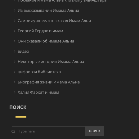
Послание Имама Альиа к Малику аль-Аштара
Из высказываний Имама Альиа
Самое лучшее, что сказал Имам Альи
Георгий Гердак и имам
Они сказали об имаме Альиа
видео
Некоторые истории Имама Альиа
цифровая библиотека
Биография жизни Имама Альиа
Халил Фархат и имам
ПОИСК