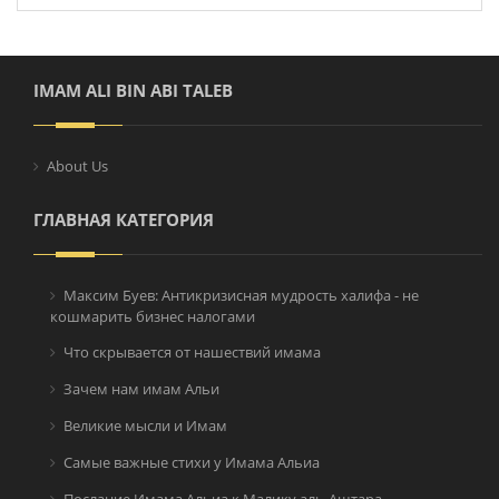
IMAM ALI BIN ABI TALEB
About Us
ГЛАВНАЯ КАТЕГОРИЯ
Максим Буев: Антикризисная мудрость халифа - не
кошмарить бизнес налогами
Что скрывается от нашествий имама
Зачем нам имам Альи
Великие мысли и Имам
Самые важные стихи у Имама Альиа