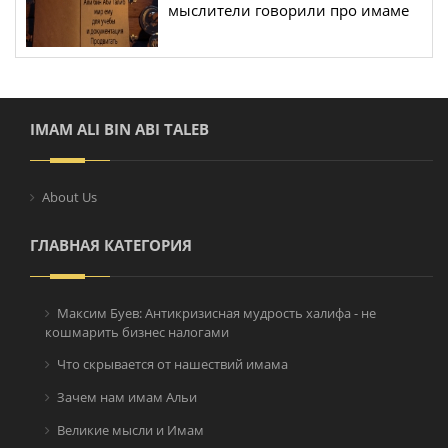
мыслители говорили про имаме
Али (мир ему) (2)
IMAM ALI BIN ABI TALEB
About Us
ГЛАВНАЯ КАТЕГОРИЯ
Максим Буев: Антикризисная мудрость халифа - не
кошмарить бизнес налогами
Что скрывается от нашествий имама
Зачем нам имам Альи
Великие мысли и Имам