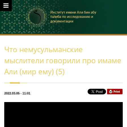
Что немусульманские
мыслители говорили про имаме
Али (мир ему) (5)
2022.03.05
-
11:01