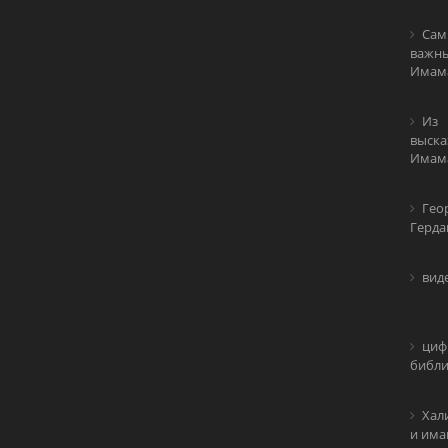
Сам
важны
Имам
Из
выска
Имам
Гео
Герда
вид
циф
библи
Хал
и има