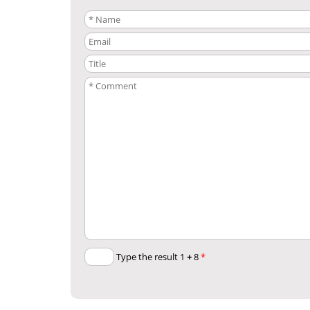
+
8
Type the result 1
*