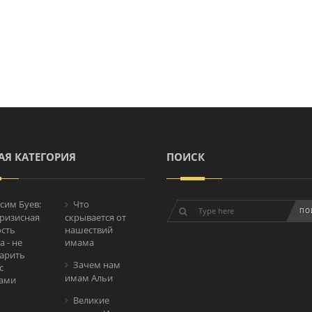
АЯ КАТЕГОРИЯ
ПОИСК
сим Буев:
Что
ризисная
скрывается от
сть
нашествий
 - не
имама
арить
Зачем нам
с
имам Альи
ами
Великие