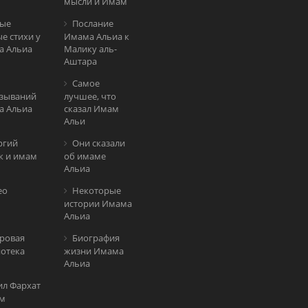
мысли и Имам
ые
Послание
е стихи у
Имама Альиа к
а Альиа
Малику аль-
Аштара
Самое
зываний
лучшее, что
а Альиа
сказал Имам
Альи
ргий
Они сказали
к и имам
об имаме
Альиа
ео
Некоторые
истории Имама
Альиа
ровая
Биография
отека
жизни Имама
Альиа
ил Фархат
м