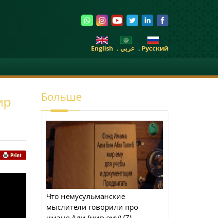
English
. عربي
. Pусский
Больше
ир
Что немусульманские
мыслители говорили про
имаме Али (мир ему) (7)