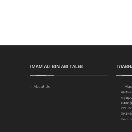
IMAM ALI BIN ABI TALEB
ГЛАВН
About Us
Мак
Антик
мудро
халифа
кошм
бизне
налог