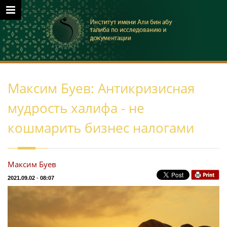
Максим Буев: Антикризисная
мудрость халифа - не
кошмарить бизнес налогами
Максим Буев
2021.09.02
-
08:07