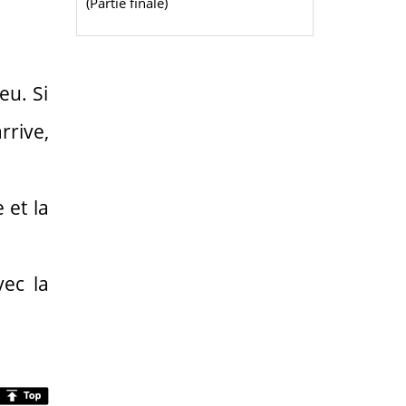
(Partie finale)
eu. Si
rrive,
 et la
vec la