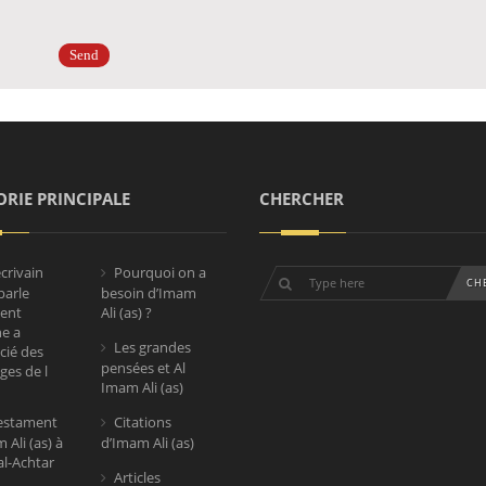
RIE PRINCIPALE
CHERCHER
crivain
Pourquoi on a
parle
besoin d’Imam
ent
Ali (as) ?
e a
Les grandes
cié des
pensées et Al
es de l
Imam Ali (as)
estament
Citations
 Ali (as) à
d’Imam Ali (as)
al-Achtar
Articles