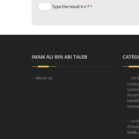
+
7
Type the result 6
*
IMAM ALI BIN ABI TALEB
CATÉGO
About Us
Un é
russe 
comm
Poutin
bénéfi
messag
Le t
d’Imam
Malik 