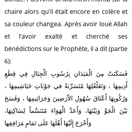
chaire alors qu’il était encore en colère et
sa couleur changea. Après avoir loué Allah
et l’avoir exalté et cherché ses
bénédictions sur le Prophète, il a dit (partie
6):
فَسَكَنَتْ مِنَ الْمَيَدَانِ بِرُسُوبِ الْجِبَالِ فِي قِطَعِ
أَدِيمِهَا ، وَتَغَلْغُلِهَا مُتَسَرِّبَةً في جَوْبَاتِ خَيَاشِيمِهَا ،
وَرُكُوبِهَا أَعْنَاقَ سُهُولِ الاَُرَضِينَ وَجَرَاثِيمِهَا ، وَفَسَحَ
بَيْنَ الْجَوِّ وَبَيْنَهَا، وَأَعَدَّ الْهَوَاءَ مُتَنَسَّماً لِسَاكِنِهَا،
وَأَخْرَجَ إِلَيْهَا أَهْلَهَا عَلَى تَمَامِ مَرَافِقِها