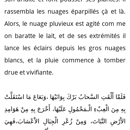
rassembla les nuages éparpillés çà et là.
Alors, le nuage pluvieux est agité com me
on baratte le lait, et de ses extrémités il
lance les éclairs depuis les gros nuages
blancs, et la pluie commence à tomber
drue et vivifiante.
فَلَمَّا أَلْقَتِ السَّحابُ بَرْكَ بِوَانَيْهَا ،وَبَعَاعَ مَا اسْتَقَلَّتْ
بِهِ مِنَ الْعِبْءِ الْـمَحْمُولِ عَلَيْهَا، أَخْرَجَ بِهِ مِنْ هَوَامِدِ
الاَْرْضِ النَّبَاتَ، وَمِنْ زُعْرِ الْجِبَالِ الاَْعْشابَ،فَهِيَ