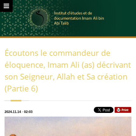
Écoutons le commandeur de
éloquence, Imam Ali (as) décrivant
son Seigneur, Allah et Sa création
(Partie 6)
2024.11.14
-
02:03