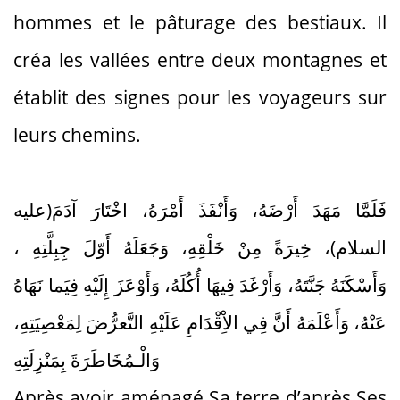
hommes et le pâturage des bestiaux. Il
créa les vallées entre deux montagnes et
établit des signes pour les voyageurs sur
leurs chemins.
فَلَمَّا مَهَدَ أَرْضَهُ، وَأَنْفَذَ أَمْرَهُ، اخْتَارَ آدَمَ(عليه
السلام)، خِيرَةً مِنْ خَلْقِهِ، وَجَعَلَهُ أَوّلَ جِبِلَّتِهِ ،
وَأَسْكَنَهُ جَنَّتَهُ، وَأَرْغَدَ فِيهَا أُكُلَهُ، وَأَوْعَزَ إِلَيْهِ فِيَما نَهَاهُ
عَنْهُ، وَأَعْلَمَهُ أَنَّ فِي الاِْقْدَامِ عَلَيْهِ التَّعرُّضَ لِمَعْصِيَتِهِ،
وَالْـمُخَاطَرَةَ بِمَنْزِلَتِهِ
Après avoir aménagé Sa terre d’après Ses