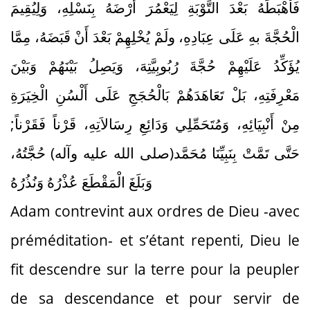
فَأَهْبَطَهُ بَعْدَ التَّوْبَةِ لِيَعْمُرَ أَرْضَهُ بِنَسْلِهِ، وَلِيُقِيمَ
الْحُجَّةَ بهِ عَلَى عِبَادِهِ، ولَمْ يُخْلِهِمْ بَعْدَ أَنْ قَبَضَهُ، مِمَّا
يُؤَكِّدُ عَلَيْهِمْ حُجَّةَ رُبُوبِيَّتِهَ، وَيَصِلُ بَيْنَهُمْ وَبَيْنَ
مَعْرِفَتِهِ، بَلْ تَعَاهَدَهُمْ بَالْحُجَجِ عَلَى أَلْسُنِ الْخِيَرَةِ
مِنْ أَنْبِيَائِهِ، وَمُتَحَمِّلِي وَدَائِعِ رِسَالاَتِهِ، قَرْناً فَقَرْناً;
حَتَّى تَمَّتْ بِنَبِيِّنَا مُحَمَّد(صلى الله عليه وآله) حُجَّتُهُ،
وَبَلَغَ الْمَقْطَعَ عُذْرُهُ وَنُذُرُهُ
Adam contrevint aux ordres de Dieu -avec
préméditation- et s’étant repenti, Dieu le
fit descendre sur la terre pour la peupler
de sa descendance et pour servir de