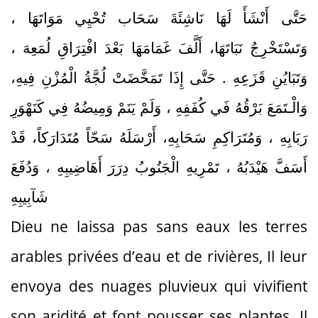
حَتَّى أَنْشَأَ لَهَا نَاشِئَةَ سَحَاب تُحْيِي مَوَاتَهَا ،
وَتَسْتَخْرِجُ نَبَاتَهَا، أَلَّفَ غَمَامَهَا بَعْدَ افْتِرَاقِ لُمَعِهَ ،
وَتَبَايُنِ قَزَعِهِ . حَتَّى إِذَا تَمَخَّضَتْ لُجَّةُ الْمُزْنِ فِيهِ،
وَالْـتَمَعَ بَرْقُهُ فَي كُفَفِهِ ، وَلَمْ يَنَمْ وَمِيضُهُ فِي كَنَهْوَرِ
رَبَابِهِ ، وَمُتَرَاكِمِ سَحَابِهِ، أَرْسَلَهُ سَحّاً مُتَدَارَكاً، قَدْ
أَسَفَّ هَيْدَبُهُ ، تَمْرِيهِ الْجَنُوبُ دِرَرَ أَهَاضِيبِهِ ، وَدُفَعَ
شَآبِيبِهِ
Dieu ne laissa pas sans eaux les terres
arables privées d’eau et de rivières, Il leur
envoya des nuages pluvieux qui vivifient
son aridité et font pousser ses plantes. Il