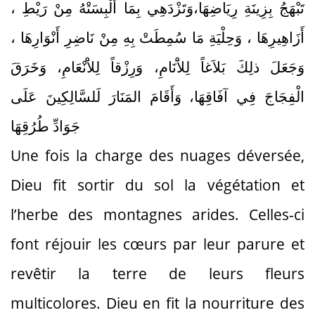
تَبْهَجُ بِزِينَةِ رِيَاضِهَا،وَتَزْدَهِي بِمَا أُلْبِسَتْهُ مِنْ رَيْطِ ،
أَزَاهِيرِهَا ، وَحِلْيَةِ مَا سُمِطَتْ بِهِ مِنْ نَاضِرِ أَنْوَارِهَا ،
وَجَعَلَ ذلِكَ بَلاَغاً لِلاَْنَامِ، وَرِزْقاً لِلاَْنْعَامِ، وَخَرَقَ
الْفِجَاجَ فِي آفَاقِهَا، وَأَقَامَ المَنَارَ لَلسَّالِكِينَ عَلَى
جَوَادِّ طُرُقِهَا
Une fois la charge des nuages déversée,
Dieu fit sortir du sol la végétation et
l’herbe des montagnes arides. Celles-ci
font réjouir les cœurs par leur parure et
revêtir la terre de leurs fleurs
multicolores. Dieu en fit la nourriture des