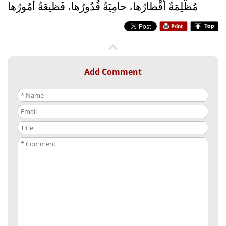
مُظْلِمَةٌ أقْطارُها، حامِيَةٌ قُدُورُها، فَظيعَةٌ أُمُورُها
Add Comment