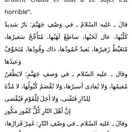
horrible”.
قالَ ـ عَليه السّلامُ ـ في وَصْفِ جَهَنَّمَ: نارٌ شديدٌ
كَلْبُها، عال لَحَبُها، ساطِعٌ لَهَبُها، مُتَأَجِّجٌ سَعيرُها،
مُتَغَيِّظٌ زَفيرُها، بَعيدٌ خُمُودُها، ذاك وقُودُها، مُتَخَوِّفٌ
وَعيدُها
وقال ـ عليه السّلام ـ في وَصفِ جَهَنَّمِ: لايَظْعَنُ
مُقيمُها، وَلا يُفادى أسيرُها، وَلا تُقْصَمُ كُبُولُها، لا مُدَّةَ
لِلدّارِ فَتَفْنى، وَلا أجَلَ لِلْقَوْمِ فَيُقْضى
إنَّ أهْلَ النّارِ كُلُّ كَفُور مَكُور
وقالَ ـ عَليه السّلام ـ في وَصْفِ النّارِ: غَمِرٌ قَرارُها،