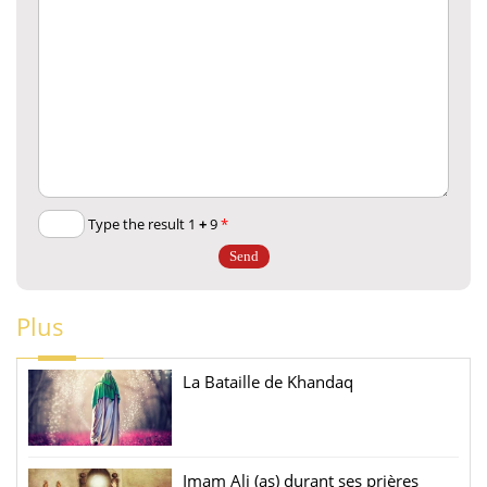
+
9
Type the result 1
*
Plus
La Bataille de Khandaq
Imam Ali (as) durant ses prières