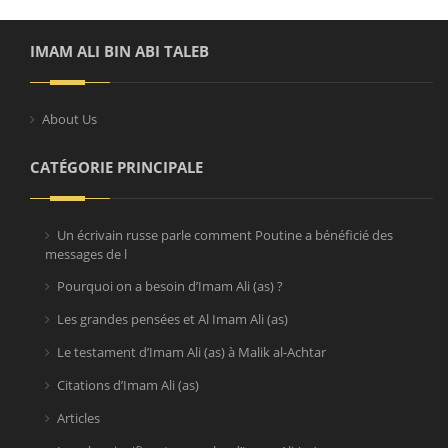
IMAM ALI BIN ABI TALEB
About Us
CATÉGORIE PRINCIPALE
Un écrivain russe parle comment Poutine a bénéficié des
messages de l
Pourquoi on a besoin d’Imam Ali (as) ?
Les grandes pensées et Al Imam Ali (as)
Le testament d’Imam Ali (as) à Malik al-Achtar
Citations d’Imam Ali (as)
Articles