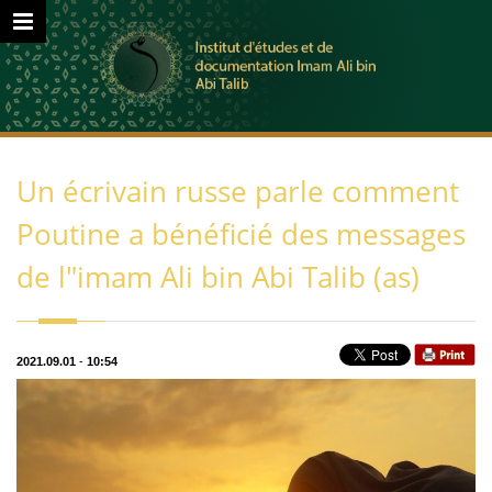
Un écrivain russe parle comment
Poutine a bénéficié des messages
de l"imam Ali bin Abi Talib (as)
2021.09.01
-
10:54