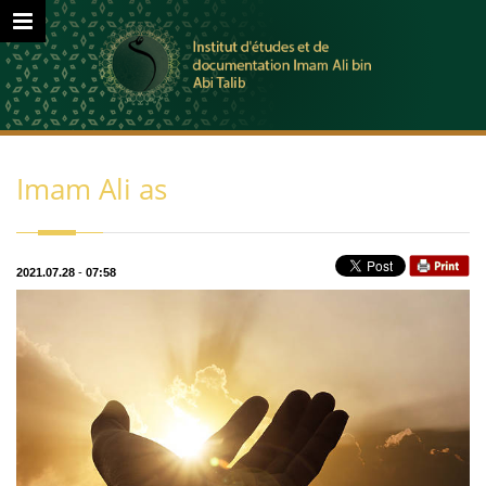
Imam Ali as
2021.07.28
-
07:58