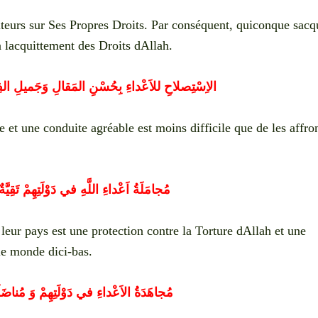
iteurs sur Ses Propres Droits.
Par conséquent, quiconque sacqu
à lacquittement des Droits dAllah.
الاِسْتِصلاحِ للاَعْداءِ بِحُسْنِ المَقالِ وَجَميلِ الفِع
et une conduite agréable est moins difficile que de les affron
مُجامَلَةُ اَعْداءِ اللَّهِ في دَوْلَتِهِمْ تَقِي
leur pays est une protection contre la Torture dAllah et une
le monde dici-bas.
مُجاهَدَةُ الاَعْداءِ في دَوْلَتِهِمْ وَ مُناضَلَنَهُم