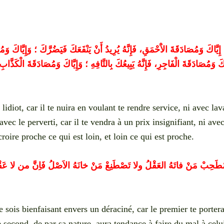
، إِيَّاكَ وَمُصَادَقَةَ الاَْحْمَقِ، فَإِنَّهُ يُرِيدُ أَنْ يَنْفَعَكَ فَيَضُرَّكَ ؛ وَإِيَّاكَ وَمُ
اكَ وَمُصَادَقَةَ الْفَاجِرِ، فَإِنَّهُ يَبِيعُكَ بِالتَّافِهِ ؛ وَإِيَّاكَ وَمُصَادَقَةَ الْكَذَّابِ
lidiot, car il te nuira en voulant te rendre service, ni avec lav
avec le perverti, car il te vendra à un prix insignifiant, ni avec
croire proche ce qui est loin, et loin ce qui est proche.
طَحِبْ مَنْ فاتَهُ العَقْلُ ولا تَصْطَنِعْ مَنْ خانَهُ الاَصْلُ فَاِنَّ من لا عَقْلَ ل
 sois bienfaisant envers un déraciné, car le premier te porter
e second, de par sa nature, aura tendance à faire du mal à celu