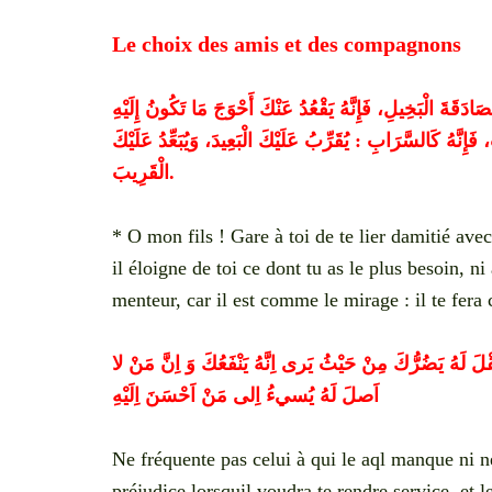
Le choix des amis et des compagnons
صَادَقَةَ الْبَخِيلِ، فَإِنَّهُ يَقْعُدُ عَنْكَ أَحْوَجَ مَا تَكُونُ إِلَيْهِ
، فَإِنَّهُ كَالسَّرَابِ : يُقَرِّبُ عَلَيْكَ الْبَعِيدَ، وَيُبَعِّدُ عَلَيْكَ
الْقَرِيبَ
.
* O mon fils ! Gare à toi de te lier damitié avec 
il éloigne de toi ce dont tu as le plus besoin, ni 
menteur, car il est comme le mirage : il te fera 
َهُ يَضُرُّكَ مِنْ حَيْثُ يَرى اِنَّهُ يَنْفَعُكَ وَ اِنَّ مَنْ لا
اَصلَ لَهُ يُسيءُ اِلى مَنْ اَحْسَنَ اِلَيْهِ
Ne fréquente pas celui à qui le aql manque ni ne
préjudice lorsquil voudra te rendre service, et l