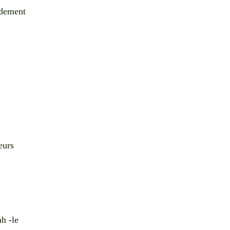
ndement
eurs
ah -le