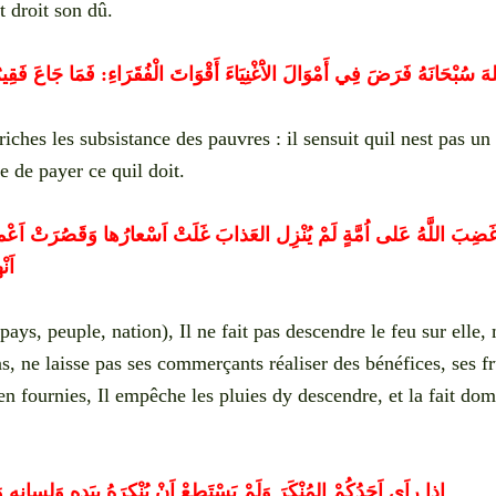
t droit son dû.
لهَ سُبْحَانَهُ فَرَضَ فِي أَمْوَالَ الاَْغْنِيَاءَ أَقْوَاتَ الْفُقَرَاءِ: فَمَا جَاعَ فَقِيرٌ 
iches les subsistance des pauvres : il sensuit quil nest pas un
se de payer ce quil doit.
غَضِبَ اللَّهُ عَلى اُمَّةٍ لَمْ يُنْزِل العَذابَ غَلَتْ اَسْعارُها وَقَصُرَتْ اَعْمارُها 
اَن
ys, peuple, nation), Il ne fait pas descendre le feu sur elle,
ns, ne laisse pas ses commerçants réaliser des bénéfices, ses fr
ien fournies, Il empêche les pluies dy descendre, et la fait dom
اِذا راَى اَحَدُكُمْ المُنْكَرَ وَلَمْ يَسْتَطِعْ اَنْ يُنْكِرَهُ بِيَدِهِ وَلِسانِهِ وَا