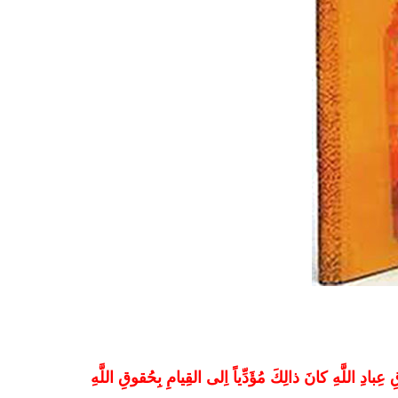
عِبادِ اللَّهِ كانَ ذالِكَ مُؤَدِّياً اِلى القِيامِ بِحُقوقِ اللَّهِ