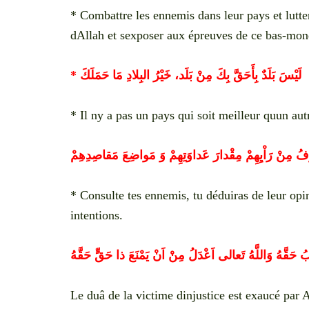
* Combattre les ennemis dans leur pays et lut
dAllah et sexposer aux épreuves de ce bas-mon
*
لَيْسَ بَلَدٌ بِأَحَقَّ بِكَ مِنْ بَلَد، خَيْرُ البِلادِ مَا حَمَلَكَ
* Il ny a pas un pays qui soit meilleur quun autr
ِفُ مِنْ رَاْيِهِمْ مِقْدارَ عَداوَتِهِمْ وَ مَواضِعَ مَقاصِدِهِمْ
* Consulte tes ennemis, tu déduiras de leur opini
intentions.
ُبُ حَقَّهُ وَاللَّهُ تَعالى اَعْدَلُ مِنْ اَنْ يَمْنَعَ ذا حَقٍّ حَقَّهُ
Le duâ de la victime dinjustice est exaucé par Al