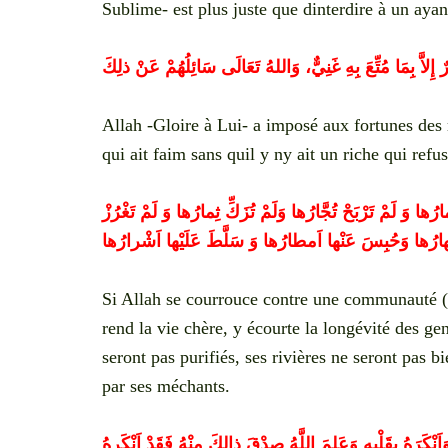
Sublime- est plus juste que dinterdire à un ayan
إِلاَّ بِمَا مُتِّعَ بِهِ غَنِيٌّ، وَاللهُ تَعَالَى سَائِلُهُمْ عَنْ ذلِكَ
Allah -Gloire à Lui- a imposé aux fortunes des r
qui ait faim sans quil y ny ait un riche qui refu
وَ لَمْ تَرْبَحْ تُجَّارُها وَلَمْ تُزَكِّ ثِمارُها وَ لَمْ تَغْرُزْ
ْهارُها وَحُبِسَ عَنْها اَمطارُها وَ سَلَّطَ عَلَيْها اَشْرارُها
Si Allah se courrouce contre une communauté (pa
rend la vie chère, y écourte la longévité des ge
seront pas purifiés, ses rivières ne seront pas b
par ses méchants.
َنْكَرَهُ بِقَلْبِهِ وَعَلِمَ اللَّهُ صِدْقَ ذالِكَ مِنْهُ فَقَدْ اَنْكَرهُ