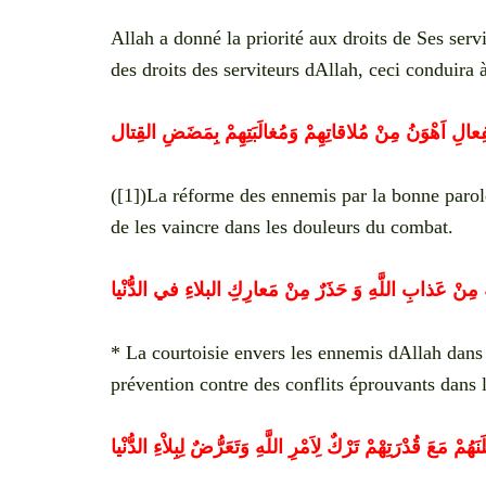
Allah a donné la priorité aux droits de Ses serv
des droits des serviteurs dAllah, ceci conduira 
الِ اَهْوَنُ مِنْ مُلاقاتِهِمْ وَمُغالَبَتِهِمْ بِمَضَضِ القِتال
([1])La réforme des ennemis par la bonne parole 
de les vaincre dans les douleurs du combat.
َّةٌ مِنْ عَذابِ اللَّهِ وَ حَذَرٌ مِنْ مَعارِكِ البلاءِ في الدُّنْيا
* La courtoisie envers les ennemis dAllah dans 
prévention contre des conflits éprouvants dans 
ْ مَعَ قُدْرَتِهْمْ تَرْكٌ لِاَمْرِ اللَّهِ وَتَعَرُّضٌ لِبِلاْءِ الدُّنْيا