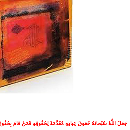
جَعَلَ اللَّهُ سُبْحانَهُ حُقوقَ عِبادِهِ مُقَدَّمَةً لِحُقُوقِهِ فَمَنْ قامَ بِحُقُوقِ 