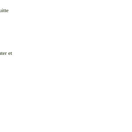
itte
ter et