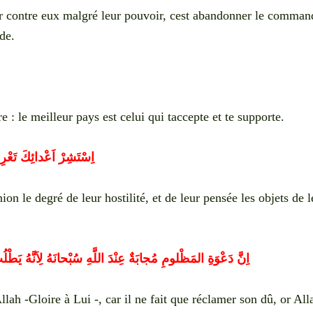
ter contre eux malgré leur pouvoir, cest abandonner le comma
de.
e : le meilleur pays est celui qui taccepte et te supporte.
اِسْتَشِرْ اَعْدائِكَ تَعْر
on le degré de leur hostilité, et de leur pensée les objets de l
اِنَّ دَعْوَةِ المَظْلومِ مُجابَةٌ عِنْدَ اللَّهِ سُبْحانَهُ لِاَنَّهُ يَطْل
lah -Gloire à Lui -, car il ne fait que réclamer son dû, or All