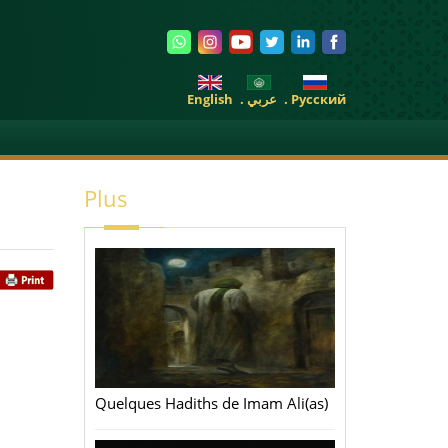
English
. عربي
. Pусский
Plus
Quelques Hadiths de Imam Ali(as)