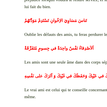
lui fait du bien.
تَناسَ مَسَاوِيَ الاِخْوانِ تَسْتَدِمْ مَوَدَّتَهُمْ
Oublie les défauts des amis, tu feras perdurer le
اَلاَصْدِقاءُ نَفْسٌ واحِدَةٌ في جِسومٍ مُتَفَرِّقَةٌ
Les amis sont une seule âme dans des corps sép
 في عَيْبِكَ وَحَفَظَكَ في غَيْبِكَ وَ آثَرَكَ على نَفْسِهِ
Le vrai ami est celui qui te conseille concernant
même.