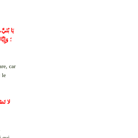
يَا بُنَيَّ
؛ وَإِيَّ
are, car
 le
لا تَصْ
a
i qui