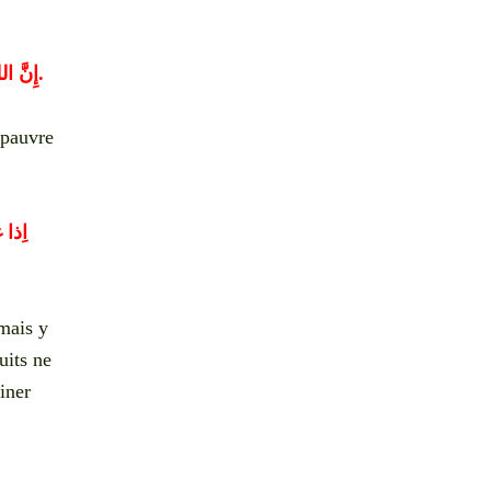
إِنَّ ال
.
 pauvre
اِذا 
 mais y
uits ne
iner