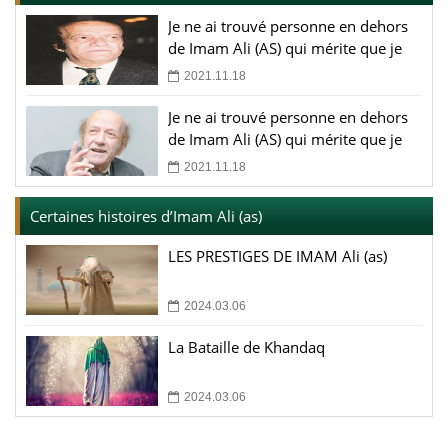
Je ne ai trouvé personne en dehors
de Imam Ali (AS) qui mérite que je
écrive un livre (4)
2021.11.18
Je ne ai trouvé personne en dehors
de Imam Ali (AS) qui mérite que je
écrive un livre (3)
2021.11.18
Certaines histoires d’Imam Ali (as)
LES PRESTIGES DE IMAM Ali (as)
2024.03.06
La Bataille de Khandaq
2024.03.06