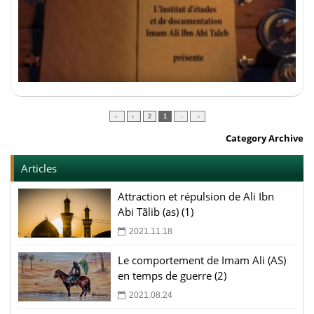
»
›
2
1
‹
«
Category Archive
Articles
Attraction et répulsion de Ali Ibn
Abi Tãlib (as) (1)
2021.11.18
Le comportement de Imam Ali (AS)
en temps de guerre (2)
2021.08.24