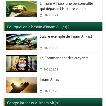
L Imam Ali (as), une personnalité
qui dépasse l Histoire et son
époque
2021.08.24
Pourquoi on a besoin d’Imam Ali (as) ?
Suivre exemple de Imam Ali (as)
2021.08.03
Le Commandant des croyants
2021.08.03
Imam Ali as
2021.07.28
George Jordac et Al Imam Ali (as)