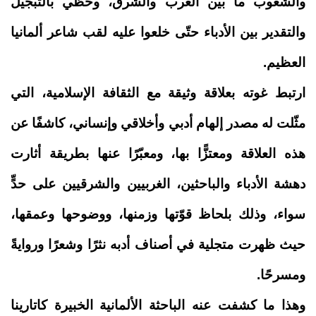
والشعوب ما بين الغرب والشرق، وحظي بالتبجيل
والتقدير بين الأدباء حتّى خلعوا عليه لقب شاعر ألمانيا
العظيم
.
ارتبط غوته بعلاقة وثيقة مع الثقافة الإسلامية، التي
مثّلت له مصدر إلهام أدبي وأخلاقي وإنساني، كاشفًا عن
هذه العلاقة ومعتزًّا بها، ومعبّرًا عنها بطريقة أثارت
دهشة الأدباء والباحثين، الغربيين والشرقيين على حدٍّ
سواء، وذلك بلحاظ قوّتها وزمنها، ووضوحها وعمقها،
حيث ظهرت متجلية في أصناف أدبه نثرًا وشعرًا وروايةً
ومسرحًا
.
وهذا ما كشفت عنه الباحثة الألمانية الخبيرة كاتارينا