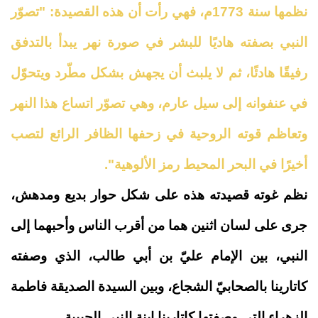
نظمها سنة 1773م، فهي رأت أن هذه القصيدة: "تصوّر
النبي بصفته هاديًا للبشر في صورة نهر يبدأ بالتدفق
رفيقًا هادئًا، ثم لا يلبث أن يجهش بشكل مطّرد ويتحوّل
في عنفوانه إلى سيل عارم، وهي تصوّر اتساع هذا النهر
وتعاظم قوته الروحية في زحفها الظافر الرائع لتصب
أخيرًا في البحر المحيط رمز الألوهية".
نظم غوته قصيدته هذه على شكل حوار بديع ومدهش،
جرى على لسان اثنين هما من أقرب الناس وأحبهما إلى
النبي، بين الإمام عليّ بن أبي طالب، الذي وصفته
كاتارينا بالصحابيّ الشجاع، وبين السيدة الصديقة فاطمة
الزهراء التي وصفتها كاتارينا ابنة النبي الحبيبة
.