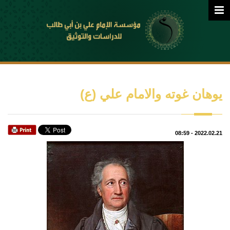
يوهان غوته والامام علي (ع)
08:59
-
2022.02.21