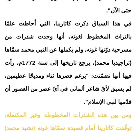
حتى الآن".
في هذا السياق ذكرت كاتارينا، التي أحاطت علمًا
بالتراث المخطوط لغوته، أنها وجدت شذرات من
مسرحية دوّنها غوته، ولم يكملها عن النبي محمد سمّاها
(تراجيديا محمد)، يرجع تاريخها إلى سنة 1772م، رأت
فيها أنها تضمّنت: "برغم قصرها ثناء ومديحًا عظيمين،
لم يسبق لأيّ شاعر ألماني في أيّ عصر من العصور أن
قدّمها لنبي الإسلام".
ومن بين هذه الشذرات المخطوطة وغير المكتملة،
توقّفت كاتارينا أمام قصيدة سمّاها غوته (نشيد محمد)