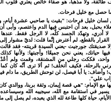
رف طائفة، ولا مذهباً، هو صفاءٌ خالص يعتري قلوب الو
ا ما حصل مع خليل فرحات.
ن لسان خليل فرحات: "بقيت يا صاحبي عشرة أيام، 
اء بحبل، بعد أن احتبس فيها الدم واعتصم، وأبى أن 
 أدري، وتهدّد الجسد كلّه، لا الرجل فقط. عندها 
القرار بالقطع، لم أعترض إنَّما قلت: لديّ مشوار إلى
ا صديقتك جورجيت -يعني السيدة قرينته- فقد قالت
ها حياتك، يعني نحن جميعًا! وأجبتها: ولأنها كذلك،
 واحد، فككت رجلي من المشنقة، وقمت ولم أعُدْ 
رني بالرحلة، فكيف أتخلّف! ثم ألا ترى أنَّه كان كما
حب! وأضاف: يا أبا فيصل، لن توحش الطريق، ما دام فيه
راب علي".
ا مع الإمام: "هي قصة إيمان، وثقة بربنا، ووالدي كان
ير في استقامة مع الله، سيجيبه الله وسيساعده 
لأيام، حياة كلها طاعة لله الذي يعبده، لم يصل إلى م