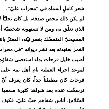
شعر كاملٍ أسماه في "محراب عليّ".
لم يكن ذلك محض صدفة، بل كان تجليّاً لأ
الذي تعلّق به، ومن لا تستهويه شخصيّة أمي
المسيحيّ المتمسّك بنصرانيّته، المعتزّ با
الغمز بعقيدته بعد نشر ديوانه "في محرا
أصيب خليل فرحات بداء استعصى شفاؤه، فق
لموعد اجراء العملية نام أهل بيته على ه
فرحات كان مطمئناً جداً، كان يعرف أنّ له
ترسخّت عنده بعد شواهد كثيرة سمعها من
السّلام)، أناس شفاهم حبّ عليّ، فكيف لا