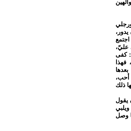
الهين
ورجلي
يدور،
اجتمع
 عليّ،
: كفى
 فهذا
بعدها
 أحب،
ا ذلك
 يقول
ويلبي
ا وصل