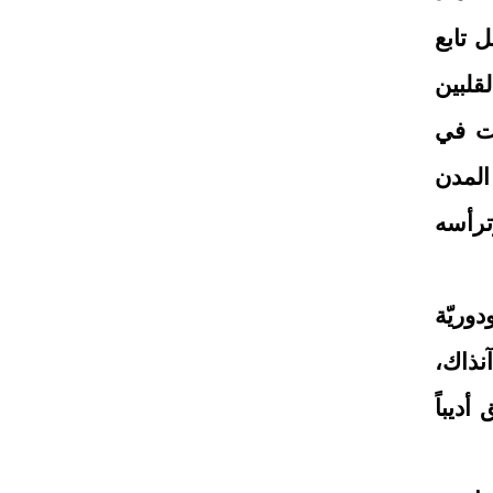
 تابع
قلبين
ات في
المدن
ترأسه
وريّة
آنذاك،
ديباً