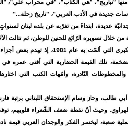
منها "تباريج"، "هي الكتاب"، "في محراب علي"، "ا
اسات جديدة في الأدب العربي"، "تاريخ زحلة
"...
نيّة عديدة، ابتداءً من تغرّبه عن بلده لبنان لسنوات
 من خلال تصويره الرّائع للحنين للوطن، ثم تتالت الآل
حياته، من رحيل حفيده، إلى الخسارة الكبرى التي ألمّت به عام 1981، إذ ت
 الضخمة، تلك القيمة الحضارية التي أفنى عمره في 
والمخطوطات النّادرة، وأمّهات الكتب التي اختارها
أبي طالب، وحاز وسام الإستحقاق اللبناني برتبة فا
لهراوي
.
وحيث أنّ نقطة ضعف الشّعراء قلوبهم،
توف
 عملية صعبة، ليخسر الفكر والوجدان العربي قيمة ناد