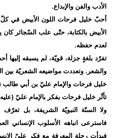
الأدب والفن والإبداع.
أحبّ خليل فرحات اللون الأبيض في كلّ
الأبيض بالكتابة، حتّى علب السّجائر كان 
لعدم حفظه.
تفرّد بلغةٍ جزلة، قويّة، لم يسبقه إليها أ
والشعر. وتعددت مواضيعه الشعريّة بين 
خليل فرحات والإمام عليّ بن أبي طالب (ع
تأثّر خليل فرحات بفكر بالإمام عل
يّ (عليه
ولا السنّة النبويّة الشريفة، بل تعرّ
فاسترعى انباهه الأسلوب الإنساني العميق
فبدأت رحلة المعرفة مع فكر عليّ الإنس