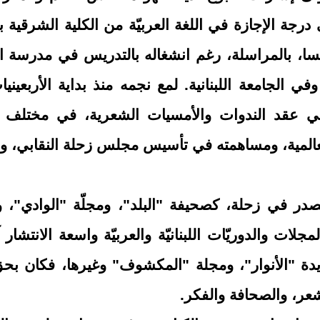
رجة الإجازة في اللغة العربيّة من الكلية الشرقية بل
نسا، بالمراسلة، رغم انشغاله بالتدريس في مدرسة ال
ي الجامعة اللبنانية
. لمع نجمه منذ بداية
الأربعيني
ي عقد الندوات والأمسيات الشعرية، في مختلف 
العالمية، ومساهمته في تأسيس مجلس زحلة النقابي، و
صدر في زحلة، كصحيفة "البلد"، ومجلّة "الوادي"، ود
جلات والدوريّات اللبنانيّة والعربيّة واسعة الانتشار 
دة "الأنوار"، ومجلة "المكشوف" وغيرها، فكان بحق أ
شعر، والصحافة والفكر.