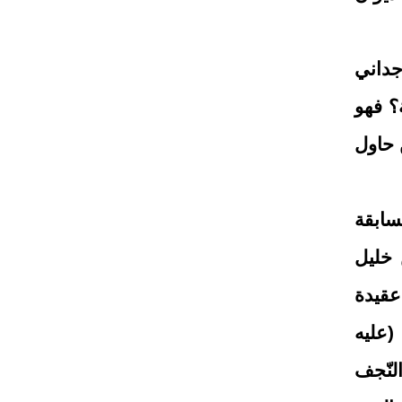
جداني
ة؟ فهو
 حاول
سابقة
 خليل
عقيدة
(عليه
لنّجف