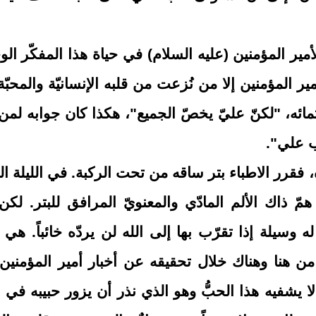
مير المؤمنين (عليه السلام) في حياة هذا المفكّر الو
ر المؤمنين إلا من نُزعت من قلبه الإنسانيّة والمحبّ
نتمائه، "لكنّ عليّ يخصّ الجميع"،
هكذا كان جوابه لمن
ب علي".
رر الاطباء بتر ساقه من تحت الركبة. في الليلة ال
مّ ذاك الألم المادّي والمعنويّ المرافق للبتر. لكن
 وسيلة إذا تقرّب بها إلى الله لن يردّه خائباً. هي 
 هنا وهناك خلال تحقيقه عن أخبار أمير المؤمنين 
 يشفيه هذا الحبُّ وهو الذي نذر أن يزور حبيبه في ا