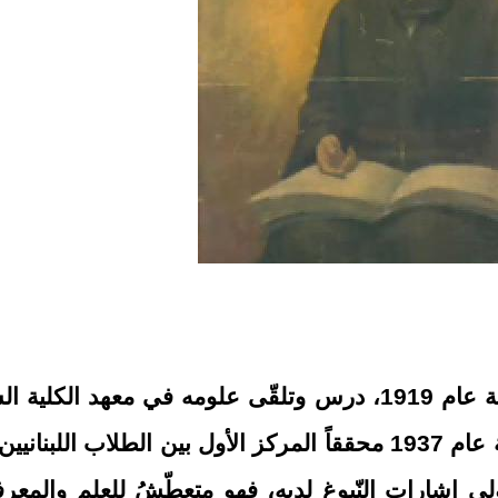
أبصر الشاعر خليل فرحات النّور في زحلة عام 1919، درس وتلقّى علومه في معهد الك
في زحلة، ثم نال شهادة البكالوريا اللبنانية عام 1937 محققاً المركز الأول بين الطلاب الل
لى إشارات النّبوغ لديه، فهو متعطّشُ للعلم والمعرف