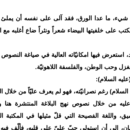
 شيء، ما عدا الورق، فقد آلى على نفسه أن يملئ 
يكتب على خلفيتها البيضاء شعراً ونثراً ضاع أغلبه مع 
حد، استعرض فيها امكانيّاته العالية في صياغة النصوص ال
الغزل وحب الوطن
، والفلسفة اللاهوتيّة.
ليه السلام):
 السلام) رغم نصرانيّته، فهو لم يعرف عليّاً من خلال ا
ف عليه من خلال نصوص نهج البلاغة المنتشرة هنا و
، واللغة الفصيحة التي قلّ مثيلها في المكتبة العر
ان، إلى أن استولى حبّ عليّ على قلبه، فألّف فيه 