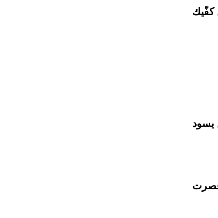
كفّيك
 يسود
 عصرت