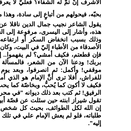
الأشرف إنّ تمّ له الشّفاء؟ فعليّ لا يع
بحبّه، فيحولهم من أتباعٍ إلى سادة، وهذ
يقول الشاعر نجيب جمال الدين ناقلا ع
هذه، وأشار إلى اليسرى، مرفوعة إلى العل
وذلك بسبب انخفاض السكر أو ارتفاعه لا
الأصدقاء من الأطباء إليّ في البيت، وكان 
فإن قطعتم، فكيف أمشي؟ لم يفهموا.. إل
بربك! ودعنا الآن من الشعر، فالمسألة في
موقفي! وأكمل: ثم انصرفوا، وبعد يوم
للفراش، أفلا ترى أنَّ الإمام هو الذي أم
فكيف لا أكون كما يُحبُّ، وبخاصّة كما ي
الرفيق! ثم كتب بعد ذلك ديوانه "في مح
تقول شيراز ابنته حين سئلت عن قصّة أبيه
إن الله لكل الطوائف، بحيث كل شخص يس
طلباته، فلو لم يعش الإمام علي في تلك ا
إليه".