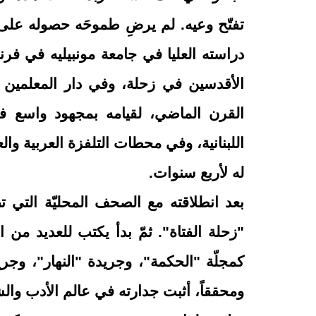
تفتّح وعيه. لم يرضِ طموحَه حصوله على د
دراسته العليا في جامعة مونبيليه في فر
الأقدسين في زحلة، وفي دار المعلمين وف
القرن الماضي، لقيامه بمجهود واسع ف
اللبنانية، وفي محطات التلفزة العربية و
له لأربع سنوات
.
بعد انطلاقته مع الصحف المحليّة التي ت
"زحلة الفتاة
"
. ثمّ بدأ يكتب للعديد من الم
كمجلّة "الحكمة"، وجريدة "النهار"، وجري
ومحققاً، أثبت جدارته في عالم الأدب وال