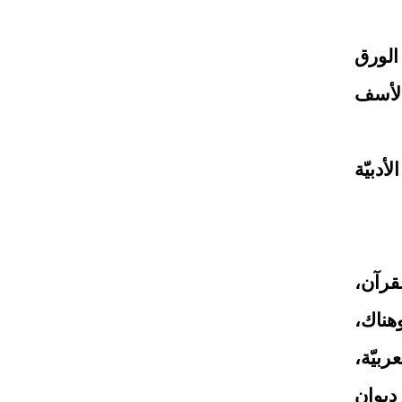
الورق
الأسف
أدبيّة
لقرآن،
هناك،
بيّة،
ديوان