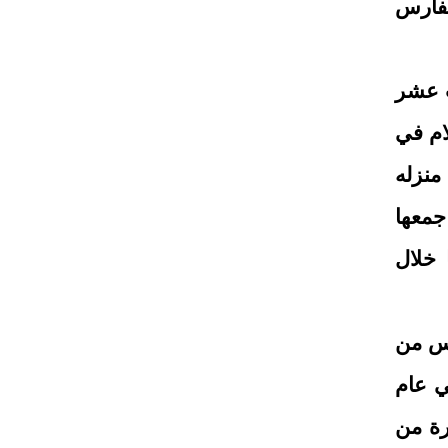
لفارس
ٍ عشر
ام في
هدم بعض أجزاء منزله
جمعها
 خلال
رس من
ي عام
رة من