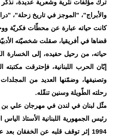
ترك مؤلفات نثرية وشعرية عديدة، نذكر 
والأبراج"، "الموجز في تاريخ زحلة"، "در
كانت حياته عبارة عن محطّات فكريّة ووجدا
قضاها في أفريقيا، صقلت شخصيّته الأدبيّة
إبّان الحرب اللبنانية، فإحترقت مكتبته
وتصنيفها، وضمّنها العديد من المجلدات 
رحلته الطّويلة وسنين تنقّله
.
مثّل لبنان في لندن في مهرجان علي بن 
رئيس الجمهورية اللبنانية الأستاذ الياس ا
1994 إثر توقف قلبه عن الخفقان بعد