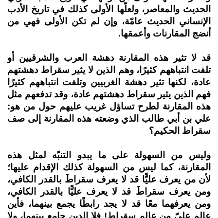
الحديث والمعاصر، ولعلّها الأولى كذلك في تاريخ الأدب
الإنساني الحديث عامّة، وإن لم تكن الأولى فهي من
أنضج المقارنات وأعمقها.
قد لا تثير هذه المقارنة دهشة العرب والشرقيين أو
تلفت انتباههم كثيرًا، وهم الذين لا يثير سقراط دهشتهم
عادة، لكنها تثير دهشة الغربيين وتلفت انتباههم كثيرًا
فهم الذين يثير سقراط دهشتهم عادة، وقد تدفعهم مثل
هذه المقارنة لطرح تساؤل غريب عليهم حول من هو:
علي بن أبي طالب الذي وضعته هذه المقارنة إلى صف
سقراط الحكيم؟
وليس من السهولة على ما يبدو التنبّه لمثل هذه
المقارنة، كما ليس من السهولة كذلك الإقدام عليها؛
لأن من يعرف عليًّا قد لا يعرف سقراطَ بالقدر الكافي،
ومن يعرف سقراطَ قد لا يعرف عليًّا بالقدر الكافي،
ومن يعرفهما معًا قد لا يجد رابطًا يجمع بينهما، فأين
عالم عليّ من عالم سقراط! فلا الدين جامع بينهما، ولا