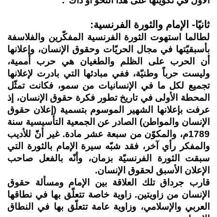
الأول في تكوينها على هذا النحو أو ذاك".
ثانيًا- الإمام والثورة الفرنسية:
لطالما استهوت الثورة الفرنسية المفكّرين والفلاسفة
بأسبقيّتها في مجال الحريّات وحقوق الإنسان، وإعلانها
أن الحرب على الظلم والطغيان هي حرب أممية،
وليست حرباً وطنيّة، ففي مبادئها التي بادرت لإعلانها
تجميع لكل ما في الإنسانيات من سمو، فكانت تمثّل
المحطة الأولى في تاريخ تطور فكرة حقوق الإنسان، إذ
عرفت بإعلانها الشهير الموسوم بتسمية (إعلان حقوق
الإنسان والمواطن) الصادر عن الجمعية التأسيسية سنة
1789م، والمكوّن من سبعة عشر مادة. غير أنّ للأديب
والمفكر رأي آخر، فقد شبّه سيرة الإمام بالثورة التي
سبقت الثورة الفرنسيّة بزمان، وأنّه بالفعل صاحب
الإعلان الأسبق لحقوق الإنسان.
قارب جرداق تلك العلاقة بين الإمام ومسألة حقوق
الإنسان من زاويتين. زاوية خاصة تتعلّق بها في نطاقها
العربي والإسلامي، وزاوية عامة تتعلّق بها في النطاق