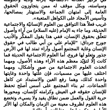
وسياسته، وبكل موقف له ممن يتجاوزون الحقوق
العامة إلى امتهان الجماعة والاستهتار بمصالحها،
وتأسيس الأمجاد على الكواهل المتعبة».
غريب فعلاً هذا التوافق بين العلوم الإنسانيّة والاجتماعية
الحديثة، وما جاء به الإمام (عليه السلام) من آراء وأصول
تتعلّق بحقوق الإنسان، ففي هذا يقول المفكّر والأديب
جورج جرداق: ”للإمام علي بن أبي طالب في حقوق
الإنسان وغاية المجتمع أصول وآراء تمتد لها في الأرض
جذور وتعلو لها فروع، أما العلوم الاجتماعية الحديثة فما
كانت إلَّا لتؤيّد معظم هذه الآراء وهذه الأصول، ومهما
اتخذت العلوم الاجتماعية من صور وأشكال، ومهما
اختلف عليها من مسميات، فإن علّتها واحدة وغايتها
واحدة كذلك، وهما رفع الغبن والاستبداد عن كاهل
الجماعات. ثم بناء المجتمع على أسس أصلح تحفظ
للإنسان حقوقه في العيش وكرامته كإنسان، ومحورها
حرية القول والعمل ضمن نطاق يفيد ولا يسيء، وتخضع
هذه العلوم لظروف معينة من الزمان والمكان لها الأثر