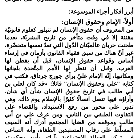
أبرز أفكار أجزاء الموسوعة:
أولاً- الإمام وحقوق الإنسان:
من المعروف أن حقوق الإنسان لم تتبلور كعلوم قانونيّة
مقننة إلا في وقت متأخر من تاريخ البشريّة، بعدما
طحنت حربان عالميّتان الدّول التي تعدّ نفسها متحضّرة،
غير أنّ هناك من سبق فقهاء القانون بأزمان في إرساء
أساس وقواعد حقوق الإنسان، قبل أن يفطن لها
الغرب، وقبل أن تنظّر لها الأمم المتّحدة بلجانها
ومكاتبها، إنّه الإمام عليّ برأي جورج جرداق، فكتب في
كتابه "علي وحقوق الإنسان" قائلا: «قد كان لعلي بن
أبي طالب في تاريخ حقوق الإنسان شأن أي شأن،
وآراؤه فيها تتصل اتصالًا كثيرًا بالإسلام يوم ذاك، وهي
تدور على محور من رفع الاستبداد، والقضاء على
التفاوت الطبقي بين الناس، ومن عرف علي بن أبي
طالب وموقفه من قضايا المجتمع أدرك أنه السيف
المسلّط على رقاب المستبدين الطغاة، وأنه الساعي
في تركيز العدالة الاجتماعية بآرائه وأدبه وحكومته