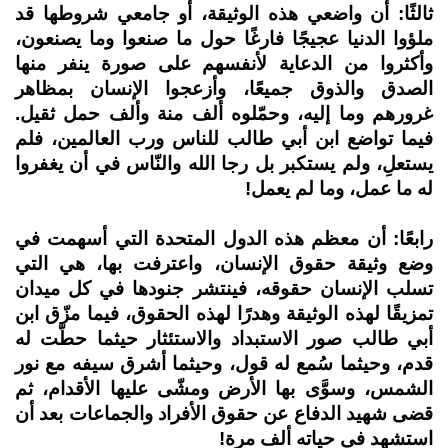
ثالثًا: أن واضعي هذه الوثيقة، أو جامعي شروطها قد
ملؤوا الدنيا عجيجًا فارغًا حول ما صنعوا وما يصنعون،
وأكثروا من الدعاية لأنفسهم على صورة ينفر منها
الصدق والذوق جميعًا، وأزعجوا الإنسان بمظاهر
غرورهم وما إليه، وحمّلوه ألف منة وألف حمل ثقيل.
فيما تواضع ابن أبي طالب للناس ورب العالمين، فلم
يستعلِ، ولم يستكبر بل رجا الله والنّاس في أن يغفروا
له ما عمل، وما لم يعمل!
رابعًا: أن معظم هذه الدول المتحدة التي أسهمت في
وضع وثيقة حقوق الإنسان، واعترفت بها، هي التي
تسلب الإنسان حقوقه، فينتشر جنودها في كل ميدان
تمزيقًا لهذه الوثيقة وهدرًا لهذه الحقوق، فيما مزّق ابن
أبي طالب صور الاستبداد والاستئثار حيثما حطّت له
قدم، وحيثما سُمع له قول، وحيثما أشرق سيفه مع نور
الشمس، وسوَّى بها الأرض ومشّى عليها الأقدام، ثم
قضى شهيد الدفاع عن حقوق الأفراد والجماعات بعد أن
استشهد في حياته ألف مرة!