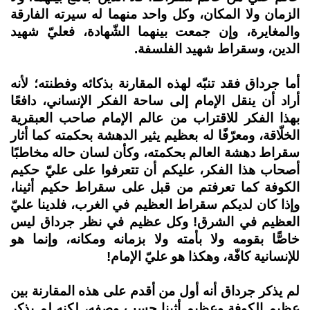
الزمان ولا المكان، وكل واحد منهما له سيرته الفارقة
والمغايرة، وإن جمعت بينهما الشّهادة، فعليّ شهيد
الدين، وسقراط شهيد الفلسفة.
أما جرداق فقد تنبّه لهذه المقارنة بذكائه وفطنته؛ لأنه
أراد أن ينقل الإمام إلى ساحة الفكر الإنساني، دافعًا
بهذا الفكر للاقتراب من عالم الإمام صاحب العبقرية
الخلّاقة، ومعرّفًا له بعظيم يثير الدهشة بحكمته كما أثار
سقراط دهشة العالم بحكمته، وكأن لسان حاله مخاطبًا
أصحاب هذا الفكر، عليكم أن تتعرفوا على عليّ حكيم
الكوفة كما تعرفتم من قبل على سقراط حكيم أثينا،
وإذا كان لديكم سقراط العظيم في الغرب، فلدينا عليّ
العظيم في الشرق! وكل عظيم في نظر جرداق ليس
خاصًّا بقومه ولا بأمته ولا بزمانه ومكانه، وإنما هو
للإنسانية كافّة، وهكذا هو عليّ الإمام!
لم يذكر جرداق أنه أول من أقدم على هذه المقارنة بين
عظيم الكوفة وعظيم أثينا حسب وصفه، لكنه لم يذكر