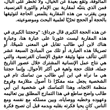
المألوفة، وتقع بعيدة عن الخيال، ولا تخطر على البال،
فمن الذي يتنبّه لمقاربة بين الإمام والثورة الفرنسية،
ومن يقترب من هذه المقاربة يتلمس الحاجة لتوثيقها
بالحجة أو الحجج تحرّيًا لعلمية البحث وموضوعيته.
عن هذه الحجة الكبرى قال جرداق: "وحجتنا الكبرى في
هذه المقاربة ليست عثورنا على عبارة هنا، وعبارة
هناك لابن أبي طالب تقابل في المعنى تلميحًا، أو
تصريحًا هذه العبارة، أو تلك من المبادئ السبعة عشر
التي تتألف منها وثيقة حقوق الإنسان الفرنسية، والتي
هي نتاج عمل الإنسانية المشترك خلال عصور التاريخ
جملة، فتلك حجة واهية في أكثر الأحوال. وإنما حجتنا
هي ما نراه في ابن أبي طالب من تماسك تام في
الشخصية يجعل منه مفكرًا ذا أصول متلازمة وفروع
منظمة الاتجاه، وهذا التماسك في شخصية ابن أبي
طالب واضح ساطع في هذا التمازج المطلق بين تعاليمه
وعهوده وخطبه ووصاياه، وبين مسلكه مع نفسه ومع
الناس. كان يحيا فكرته بقلبه وبدمه قبل أن تصبح فكرة