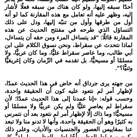
أحدًا سبقه إليها، ولو كان هناك من سبقه فعلًا لأشار
إليه، وظهر عليه أنه تعامل مع هذه المقارنة كما لو أنه
أول من طرقها وأول من تنبّه إليها، ودل على ذلك
التساؤل الذي طرحه في مفتتح الحديث عن هذه
المقارنة قائلًا: "قد يتساءل المرء ومن حقه أن يتساءل،
لماذا نتحدث عن سقراط، ونحن نسوق الكلام على ابن
أبي طالب، وما عاصر سقراط عليًّا، وما كان عربيًّا، ولا
مسلمًا أو مسيحيًّا، بل تقدمه في الزّمان وكان إغريقيًّا
وثنيًّا؟".
من جهته يرى جرداق أنه خاض في هذا الحديث عمدًا،
لإظهار أمر لم نتعود عليه كون أن الحقيقة واحدة،
وحسب قوله: «إنا عمدنا إلى هذا الحديث عمدًا؛ لأن
سقراط لم يعاصر عليًّا ولم يكن عربيًّا ولا مسلمًا أو
مسيحيًّا! وما ذاك إلَّا لإظهار أمر لم نتعود بعد أن نتمرس
به كثيرًا وهو أن الحقيقة واحدة، وأنها لا تدنو منا ولا تبعد
عنا بمقاييس العصور والجنسيات والأديان، وعلى ذلك
يكون سقراط العظيم أخًا لعلي العظيم بما يلفُّ كل