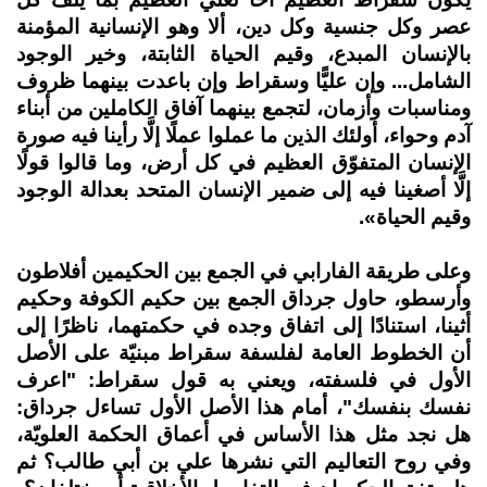
عصر وكل جنسية وكل دين، ألا وهو الإنسانية المؤمنة
بالإنسان المبدع، وقيم الحياة الثابتة، وخير الوجود
الشامل... وإن عليًّا وسقراط وإن باعدت بينهما ظروف
ومناسبات وأزمان، لتجمع بينهما آفاق الكاملين من أبناء
آدم وحواء، أولئك الذين ما عملوا عملًا إلَّا رأينا فيه صورة
الإنسان المتفوّق العظيم في كل أرض، وما قالوا قولًا
إلَّا أصغينا فيه إلى ضمير الإنسان المتحد بعدالة الوجود
وقيم الحياة».
وعلى طريقة الفارابي في الجمع بين الحكيمين أفلاطون
وأرسطو، حاول جرداق الجمع بين حكيم الكوفة وحكيم
أثينا، استنادًا إلى اتفاق وجده في حكمتهما، ناظرًا إلى
أن الخطوط العامة لفلسفة سقراط مبنيّة على الأصل
الأول في فلسفته، ويعني به قول سقراط: "اعرف
نفسك بنفسك"، أمام هذا الأصل الأول تساءل جرداق:
هل نجد مثل هذا الأساس في أعماق الحكمة العلويّة،
وفي روح التعاليم التي نشرها علي بن أبي طالب؟ ثم