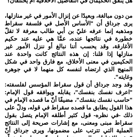
هل يتفق الحكيمان في التفاصيل الأخلاقية أم يختلفان؟
من دون مبالغة، وبعيدًا عن إنزال الأمور في غير منازلها،
يرى جرداق أن "الأساس الأصل في فلسفة سقراط
ومذهبه إنما عرفه عليّ بن أبي طالب معرفة لا تقلّ
خطورة في نتائجها عنده، عمَّا هي عليه عند حكيم
الأغارقة، وقد يحسب أننا نبالغ أو ننزل الأمور غير
منازلها إذا قلنا: إن هذه النتائج كانت واحدة عند
الحكيمين في معنى الأخلاق، مع فارق واحد في شكل
المنهج الذي ارتضاه لنفسه كل منهما لا في جوهره
وغايته".
وقد وجد جرداق أن قول سقراط المؤسس لفلسفته:
"اعرف نفسك بنفسك"، يقابله ويوافقه قول الإمام:
"حاسب نفسك بنفسك"، مضيفًا أنّ ما قصده الإمام في
هذا القول يطابق ما قصده سقراط في قوله، ودلّ على
ذلك -في نظره- قول كثير أطلقه الإمام يتصل بقول
سقراط مبنى ومعنى، مع إشارات صريحة إلى النتائج
العملية التي تترتب على مضمونها، ويرى جرداق أنّ