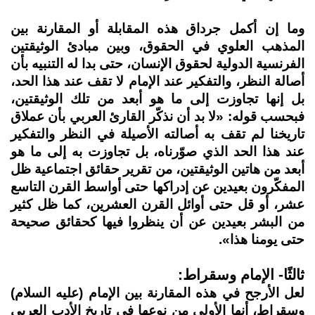
وما إن أكمل جرداق هذه المقابلة أو المقارنة بين
المذهب العلوي في الحقوق، وبين مبادئ الوثيقتين
الفرنسية الدولية لحقوق الإنسان، حتى بدا له التنبيه بأن
أصالة النظر، والتفكير عند الإمام لا تقف عند هذا الحد،
بل إنها تجاوزت إلى ما هو أبعد من تلك الوثيقتين،
فبحسب قوله: «لا بد أن نذكّر القارئ العربي بأن عملاق
تاريخنا لم تقف به أصالته الأصيلة في النظر والتفكير
عند هذا الحد الذي صوّرناه، بل تجاوزت به إلى ما هو
أبعد من هاتين الوثيقتين، من تقرير حقائق اجتماعية ظل
المفكّرون بعيدين عن إدراكها حتى أواسط القرن التاسع
عشر، أو قل حتى أوائل القرن العشرين، كما ظل كثير
من البشر بعيدين عن أن ينظروا فيها كحقائق صحيحة
حتى يومنا هذا».
ثالثًا- الإمام وسقراط:
لعل الأرجح في هذه المقارنة بين الإمام (عليه السلام)
وسقراط، أنها الأولى من نوعها في تاريخ الأدب العربي