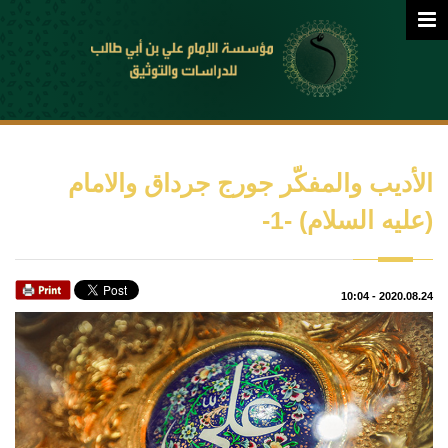
الأديب والمفكّر جورج جرداق والامام
(عليه السلام) -1-
10:04
-
2020.08.24