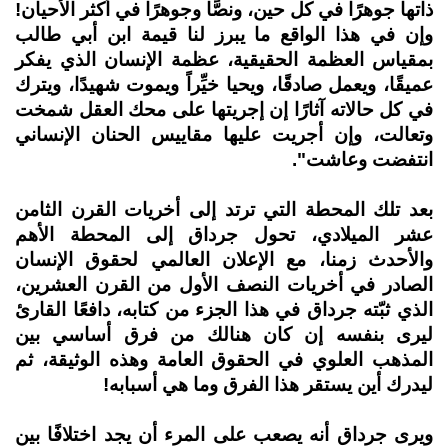
ذاتها جوهرًا في كل حين، ونصًّا وجوهرًا في أكثر الأحيان!
وإن في هذا الواقع ما يبرز لنا قيمة ابن أبي طالب
بمقياس العظمة الحقيقية، عظمة الإنسان الذي يفكر
عميقًا، ويعمل صادقًا، ويحيا خيِّراً ويموت شهيدًا، ويترك
في كل حالاته آثارًا إن إجريتها على محك العقل شمخت
وتعالت، وإن أجريت عليها مقاييس الحنان الإنساني
انتفضت وعاشت".
بعد تلك المحطة التي ترتد إلى أخريات القرن الثامن
عشر الميلادي، تحول جرداق إلى المحطة الأهم
والأحدث زمنا، مع الإعلان العالمي لحقوق الإنسان
الصادر في أخريات النصف الأول من القرن العشرين،
الذي ثبّته جرداق في هذا الجزء من كتابه، دافعًا القارئ
ليرى بنفسه إن كان هنالك من فرق أساسي بين
المذهب العلوي في الحقوق العامة وهذه الوثيقة، ثم
ليدرك أين يستقر هذا الفرق وما هي أسبابه!
ويرى جرداق أنه يصعب على المرء أن يجد اختلافًا بين