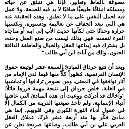
مصوغة بألفاظ وتعابير، فإذا هي تنبثق عن حياته
ومسلكه انبثاقًا طبيعيًّا صافيًا لا يد فيه للصنعة، ولا عمل
فيه لحمل النفس على ما لا تطيق، وهذه الحقيقة عنه
هي التي تبعد الجفاف عن تعاليمه ودستوره، وتكسبها
حرارة وحنانًا حتى لكأنها حديث الأب إلى ابنه أو مناجاة
المرء لنفسه، فهي بذلك ليست من صنع العقل وحده،
بل يشترك فيه إبداعها العقل والخيال والعاطفة الدافئة
الحنون، وتلك من آيات ابن أبي طالب".
وبعد أن تتبع جرداق المبادئ السبعة عشر لوثيقة حقوق
الإنسان الفرنسية، مُظهراً كلٌّاً منها فيما لدى الإمام من
آثار توافقها في المعنى، ومن نصوص ترادفها أو تماشيها
في الغاية، خلص جرداق إلى نتيجة مهمة قررها قائلًا:
"وأخالك قد أدركت ووعيت أن هذه المبادئ التي عاشها
أدباء الإنسانية، ولم تأخذ صيغتها القريبة من الكمال إلَّا
في عقول أدباء الثورة الكبرى وفي قلوبهم، إنما هي
مبادئ فكّر بها منذ أربعة عشر قرنًا، عملاق العقل
العربي علي بن أبي طالب، وصاغها صريحة تعلن عن