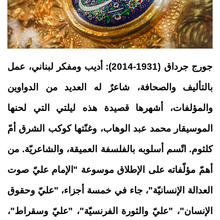
جورج جرداق (1931-2014): أديب ومفكر لبناني، عمل
بالتأليف والصحافة، شاعرٌ له العديد من الدواوين
والمؤلفات، أشهرها قصيدة هذه ليلتي التي لحنها
الموسيقار محمد عبد الوهاب، وغنّتها كوكب الشرق أمّ
كلثوم. اتّسم أسلوبه بالفلسفة العميقة، والشاعريّة. من
أهمّ مؤلّفاته على الإطلاق موسوعة "الإمام عليّ صوت
العدالة الإنسانيّة"، جاء في خمسة أجزاء، "عليّ وحقوق
الإنسان"، "عليّ والثورة الفرنسيّة"، "عليّ وسقراط"،