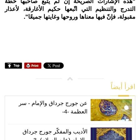
"هذه الإشارات الصريحة إن لم يتّبع صاحبها خطّة
التدرج والتنظيم التي اتّبعها حكيم الأغارقة، لأعذار
مقبولة، فإنّ فيها معناها وروحها وغايتها جميعًا".
اقرأ أيضاً
عن جورج جرداق والإمام - سر
العظمة -4-
الأديب والمفكّر جورج جرداق
والامام (عليه السلام) -3-