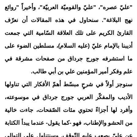
"عليّ عصره"، "عليّ والقوميّة العربيّة"، وأخيراً "روائع
نهج البلاغة". سنحاول في هذه المقالات أن نعرّف
القارئ الكريم على تلك العلاقة السّامية التي جمعت
أديبنا بالإمام عليّ (عليه السلام)، مسلطين الضوء على
ما استشرفه جورج جرداق من صفحات مشرقة في
علم وفكر أمير المؤمنين علي بن أبي طالب.
سنوجز أولاً في شرحٍ مبسّط أهمّ الأفكار التي تناولها
الأديب والمفكّر العربي جورج جرداق في موسوعته،
وأفرد لها أجزاءً تحتوي مئات الصّفحات، جاءت خالية
من الحشو والإطناب، فهو -كما يقول- عندما يبدأ الكتابة
عن عليّ يصعب عليه التّوقف. وسنتناول على التوالي