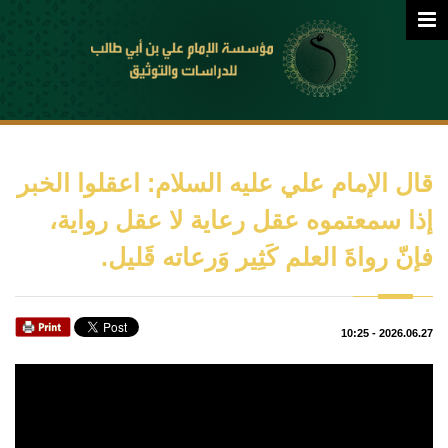
قال الإمام علي عليه السلام: اعقلوا الخبر
إذا سمعتموه عقل رعاية لا عقل رواية،
فإنّ رواةَ العلم كَثِير وَرعاته قَليل.
10:25
-
2026.06.27