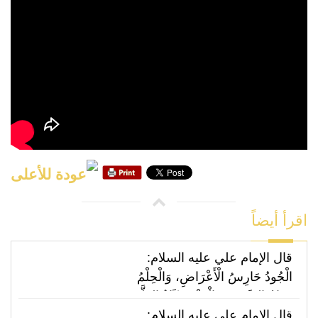
اقرأ أيضاً
قال الإمام علي عليه السلام:
الْجُودُ حَارِسُ الْأَعْرَاضِ، وَالْحِلْمُ
فِدَامُ السَّفِيهِ، وَالْعَفْوُ زَكَاةُ الظَّفَرِ،
وَالسُّلُوُّ عِوَضُكَ مِمَّنْ غَدَرَ،
قال الإمام علي عليه السلام: