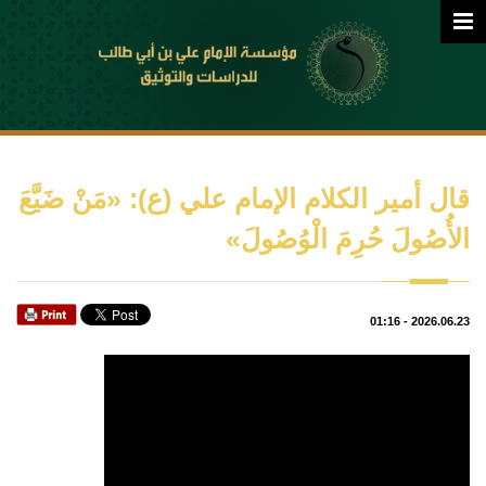
قال أمير الكلام الإمام علي (ع): «مَنْ ضَيَّعَ
الأُصُولَ حُرِمَ الْوُصُولَ»
01:16
-
2026.06.23