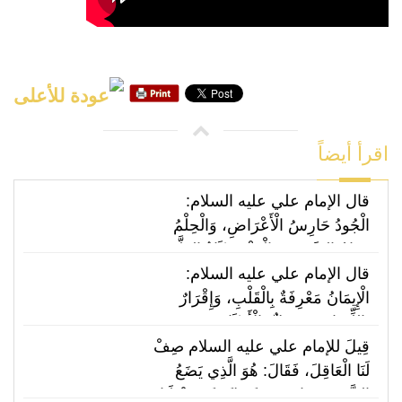
اقرأ أيضاً
قال الإمام علي عليه السلام:
الْجُودُ حَارِسُ الْأَعْرَاضِ، وَالْحِلْمُ
فِدَامُ السَّفِيهِ، وَالْعَفْوُ زَكَاةُ الظَّفَرِ،
وَالسُّلُوُّ عِوَضُكَ مِمَّنْ غَدَرَ،
قال الإمام علي عليه السلام:
وَالِاسْتِشَارَةُ عَيْنُ الْهِدَايَةِ.
الْإِيمَانُ مَعْرِفَةٌ بِالْقَلْبِ، وَإِقْرَارٌ
بِاللِّسَانِ، وَعَمَلٌ بِالْأَرْكَانِ.
قِيلَ للإمام علي عليه السلام صِفْ
لَنَا الْعَاقِلَ، فَقَالَ: هُوَ الَّذِي يَضَعُ
الشَّيْءَ مَوَاضِعَهُ؛ فَقِيلَ: فَصِفْ لَنَا