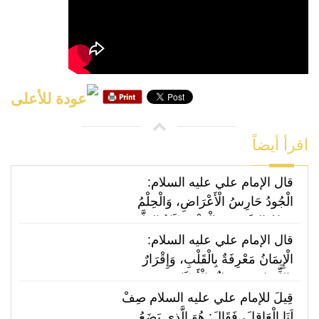
اقرأ أيضاً
قال الإمام علي عليه السلام:
الْجُودُ حَارِسُ الْأَعْرَاضِ، وَالْحِلْمُ
فِدَامُ السَّفِيهِ، وَالْعَفْوُ زَكَاةُ الظَّفَرِ،
وَالسُّلُوُّ عِوَضُكَ مِمَّنْ غَدَرَ،
قال الإمام علي عليه السلام:
وَالِاسْتِشَارَةُ عَيْنُ الْهِدَايَةِ.
الْإِيمَانُ مَعْرِفَةٌ بِالْقَلْبِ، وَإِقْرَارٌ
بِاللِّسَانِ، وَعَمَلٌ بِالْأَرْكَانِ.
قِيلَ للإمام علي عليه السلام صِفْ
لَنَا الْعَاقِلَ، فَقَالَ: هُوَ الَّذِي يَضَعُ