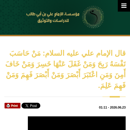
قال الإمام علي عليه السلام: مَنْ حَاسَبَ
نَفْسَهُ رَبِحَ وَمَنْ غَفَلَ عَنْهَا خَسِرَ وَمَنْ خَافَ
أَمِنَ وَمَنِ اعْتَبَرَ أَبْصَرَ وَمَنْ أَبْصَرَ فَهِمَ وَمَنْ
فَهِمَ عَلِمَ.
01:11
-
2026.06.23