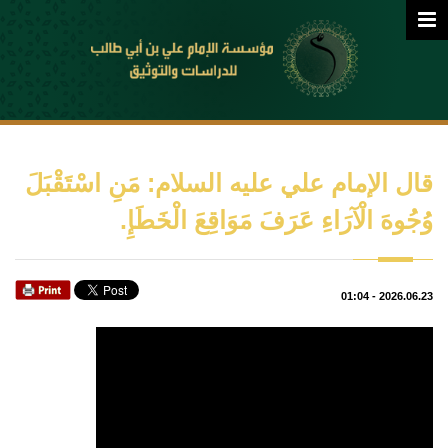
قال الإمام علي عليه السلام: مَنِ اسْتَقْبَلَ
وُجُوهَ الْآرَاءِ عَرَفَ مَوَاقِعَ الْخَطَإِ.
01:04
-
2026.06.23