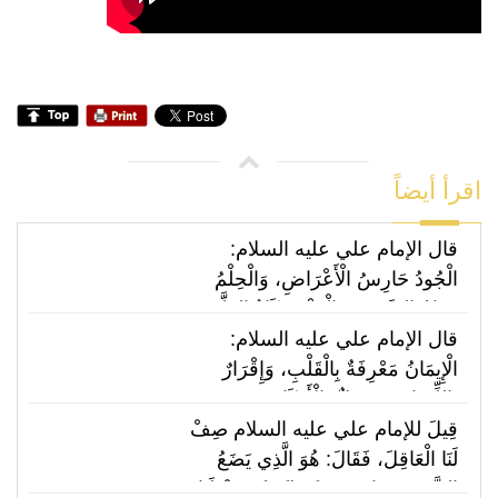
اقرأ أيضاً
قال الإمام علي عليه السلام:
الْجُودُ حَارِسُ الْأَعْرَاضِ، وَالْحِلْمُ
فِدَامُ السَّفِيهِ، وَالْعَفْوُ زَكَاةُ الظَّفَرِ،
وَالسُّلُوُّ عِوَضُكَ مِمَّنْ غَدَرَ،
قال الإمام علي عليه السلام:
وَالِاسْتِشَارَةُ عَيْنُ الْهِدَايَةِ.
الْإِيمَانُ مَعْرِفَةٌ بِالْقَلْبِ، وَإِقْرَارٌ
بِاللِّسَانِ، وَعَمَلٌ بِالْأَرْكَانِ.
قِيلَ للإمام علي عليه السلام صِفْ
لَنَا الْعَاقِلَ، فَقَالَ: هُوَ الَّذِي يَضَعُ
الشَّيْءَ مَوَاضِعَهُ؛ فَقِيلَ: فَصِفْ لَنَا