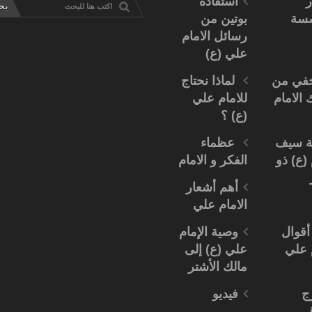
ر
استفادة
سسة
بوتين من
رسائل الامام
علي (ع)
خفي من
لماذا نحتاج
 الامام
للامام علي
(ع) ؟
 سيف
عظماء
 (ع) ذو
الفكر و الامام
أهم أشعار
الامام علي
أقوال
وصية الإمام
م علي
علي (ع) إلى
مالك الأشتر
ج
فيديو