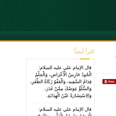
اقرأ أيضاً
قال الإمام علي عليه السلام:
الْجُودُ حَارِسُ الْأَعْرَاضِ، وَالْحِلْمُ
فِدَامُ السَّفِيهِ، وَالْعَفْوُ زَكَاةُ الظَّفَرِ،
وَالسُّلُوُّ عِوَضُكَ مِمَّنْ غَدَرَ،
وَالِاسْتِشَارَةُ عَيْنُ الْهِدَايَةِ.
قال الإمام علي عليه السلام: