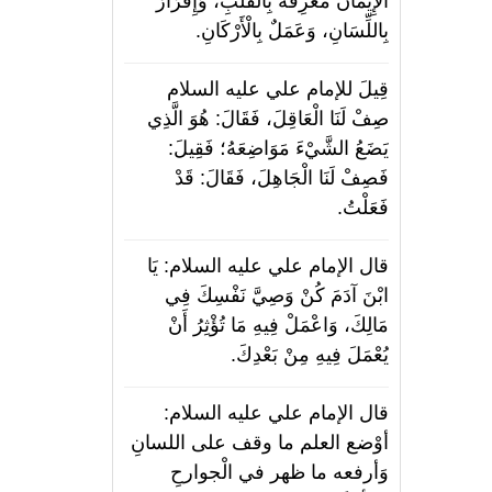
الْإِيمَانُ مَعْرِفَةٌ بِالْقَلْبِ، وَإِقْرَارٌ
بِاللِّسَانِ، وَعَمَلٌ بِالْأَرْكَانِ.
قِيلَ للإمام علي عليه السلام
صِفْ لَنَا الْعَاقِلَ، فَقَالَ: هُوَ الَّذِي
يَضَعُ الشَّيْءَ مَوَاضِعَهُ؛ فَقِيلَ:
فَصِفْ لَنَا الْجَاهِلَ، فَقَالَ: قَدْ
فَعَلْتُ.
قال الإمام علي عليه السلام: يَا
ابْنَ آدَمَ كُنْ وَصِيَّ نَفْسِكَ فِي
مَالِكَ، وَاعْمَلْ فِيهِ مَا تُؤْثِرُ أَنْ
يُعْمَلَ فِيهِ مِنْ بَعْدِكَ.
قال الإمام علي عليه السلام:
أوْضع العلم ما وقف على اللسانِ
وَأرفعه ما ظهر في الْجوارحِ