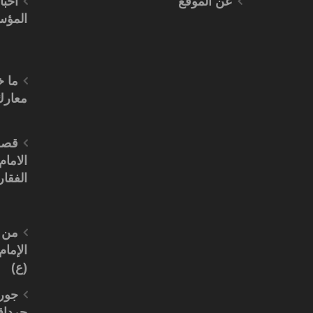
عن الموقع
اخبا
المؤ
ما 
معارك
قصة
الامام
الفقار
من 
الإما
(ع)
جور
جرداق