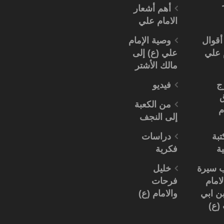
أهم أشعار
الامام علي
أقوال
وصية الإمام
م علي
علي (ع) إلى
مالك الأشتر
ج
فيديو
من الكعبة
م
إلى النجف
تبة
دراسات
ية
فكرية
ب سيرة
خليل
لامام
فرحات
ن ابي
والامام (ع)
(ع)