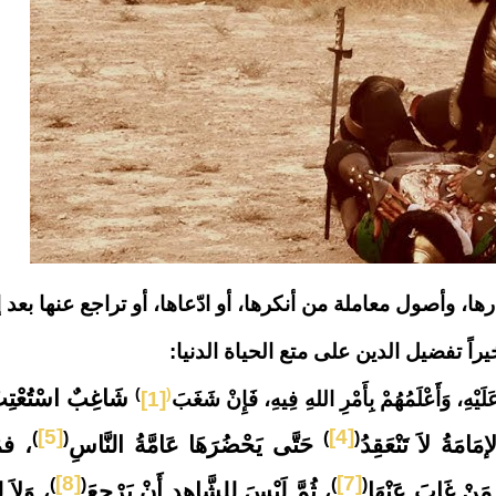
، وأصول معاملة من أنكرها، أو ادّعاها، أو تراجع عنها بعد إث
اً تفضيل الدين على متع الحياة الدنيا:
)
(
شَاغِبٌ اسْتُعْتِب
َلَيْهِ، وَأَعْلَمُهُمْ بِأَمْرِ اللهِ فِيهِ، فَإِنْ شَغَبَ
[1]
[5]
[4]
)
(
)
(
َامَةُ لاَ تَنْعَقِدُ
حَتَّى يَحْضُرَهَا عَامَّةُ النَّاسِ
، فمَ
[8]
[7]
)
(
)
(
مَنْ غَابَ عَنْهَا
، ثُمَّ لَيْسَ لِلشَّاهِدِ أَنْ يَرْجِعَ
، وَلاَ ل