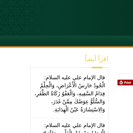
اقرأ أيضاً
قال الإمام علي عليه السلام:
الْجُودُ حَارِسُ الْأَعْرَاضِ، وَالْحِلْمُ
فِدَامُ السَّفِيهِ، وَالْعَفْوُ زَكَاةُ الظَّفَرِ،
وَالسُّلُوُّ عِوَضُكَ مِمَّنْ غَدَرَ،
وَالِاسْتِشَارَةُ عَيْنُ الْهِدَايَةِ.
قال الإمام علي عليه السلام: