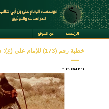
الرئيسية
عن الموقع
خطبة رقم (173) للإمام علي (ع): في الإمامة وخلافة رسول الله (ص)
01:47
-
2024.11.14