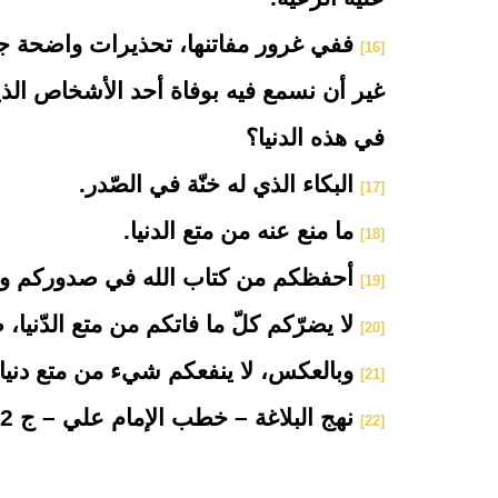
ففي غرور مفاتنها، تحذيرات واضحة جعله
[16]
غير أن نسمع فيه بوفاة أحد الأشخاص الذين
في هذه الدنيا؟
البكاء الذي له خنّة في الصّدر.
[17]
ما منع عنه من متع الدنيا.
[18]
أحفظكم من كتاب الله في صدوركم و
[19]
لا يضرّكم كلّ ما فاتكم من متع الدّنيا، 
[20]
وبالعكس، لا ينفعكم شيء من متع دنياكم
[21]
نهج البلاغة – خطب الإمام علي – ج 2 – الصفحة 86 - 87.
[22]