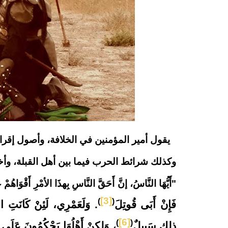
يقول أمير المؤمنين في الخلافة، وأصول إقرارها
وكذلك شرائط الحرب فيما بين أهل القبلة، وأخير
"
أَيُّهَا النَّاسُ، إنَّ أَحَقَّ النَّاسِ بِهذَا الأمْرِ أَقْوَاهُمْ ع
[3]
)
(
فَإِنْ أَبَى قُوتِلَ
. وَلَعَمْرِي، لَئِنْ كَانَتِ الإم
[6]
)
(
ذلك سَبِيلٌ
، وَلكِنْ أَهْلُهَا يَحْكُمُونَ عَلَى 