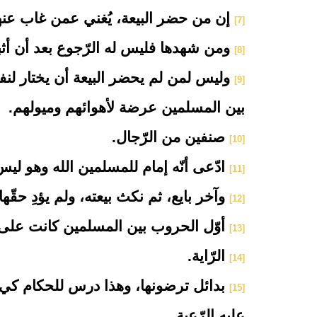
إن من حضر البيعة، يُغني عمن غاب عنه
[7]
ومن شهدها فليس له الرّجوع بعد أن أثب
[8]
وليس لمن لم يحضر البيعة أن يختار لنف
[9]
بين المسلمين عرضة لأهوائهم وميولهم.
صنفين من الرّجال.
[10]
ادّعى أنّه إمام للمسلمين الله وهو لي
[11]
وآخر بايع، ثم نكث بيعته، ولم يؤدِ حقّها
[12]
أوّل الحروب بين المسلمين كانت على 
[13]
الرّاية.
[14]
بدائل ترضونها، وهذا درس للحكام كي يتح
[15]
عليه الرّعية.