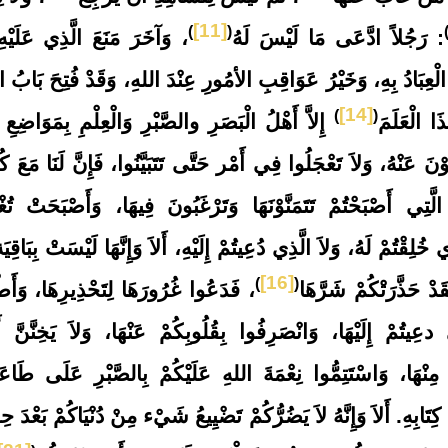
[11]
)
(
: رَجُلاً ادَّعَى مَا لَيْسَ لَهُ
، وَآخَرَ مَنَعَ الَّذِي عَلَيْهِ
ْعِبَادُ بِهِ، وَخَيْرُ عَوَاقِبِ الأمُورِ عِنْدَ اللهِ، وَقَدْ فُتِحَ بَابُ 
[14]
)
(
ا الْعَلَمَ
إِلاَّ أَهْلُ الْبَصَرِ والصَّبْرِ وَالْعِلْمِ بِمَوَاضِعِ 
َ عَنْهُ، وَلاَ تَعْجَلُوا فِي أَمْر حَتَّى تَتَبَيَّنُوا، فَإِنَّ لَنَا مَعَ كُ
الَّتِي أَصْبَحْتُمْ تَتَمَنَّوْنَهَا وَتَرْغَبُونَ فِيهَا، وَأَصْبَحَتْ تُغ
ُلِقْتُمْ لَهُ، وَلاَ الَّذِي دُعِيتُمْ إِلَيْهِ، أَلاَ وَإِنَّهَا لَيْسَتْ بِبَاقِي
[16]
)
(
قَدْ حَذَّرَتْكُمْ شَرَّهَا
، فَدَعُوا غُرُورَهَا لِتَحْذِيرِهَا، وَأَط
عِيتُمْ إِلَيْهَا، وَانْصَرِفُوا بِقُلُوبِكُمْ عَنْهَا، وَلاَ يَخِنَّنَّ أَ
مِنْهَا، وَاسْتَتِمُّوا نِعْمَةَ اللهِ عَلَيْكُمْ بِالصَّبْرِ عَلَى طَاعَ
ِتَابِهِ. أَلاَ وَإِنَّهُ لاَ يَضُرُّكُمْ تَضْيِيعُ شَيْء مِنْ دُنْيَاكُمْ بَعْدَ ح