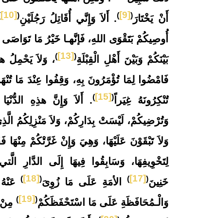
[10]
[9]
)
(
)
(
أَنْ يَخْتَارَ
. أَلاَ وَإِنَّي أُقَاتِلُ رَجُلَيْنِ
أُوصِيكُمْ بَتَقْوَى اللهِ، فَإنَّهـا خَيْرُ مَا تَوَاصَى ال
[13]
)
(
بَيْنَكُمْ وَبَيْنَ أَهْلِ الْقِبْلَةِ
، وَلاَ يَحْمِلُ هذَ
فَامْضُوا لِمَا تُؤْمَرُونَ بِهِ، وَقِفُوا عِنْدَ مَا تُنْهَوْن
[15]
)
(
تُنْكِرُونَهُ غِيَراً
. أَلاَ وَإِنَّ هذِهِ الدُّنْيَا 
وَتُرْضِيكُمْ، لَيْسَتْ بِدَارِكُمْ، وَلاَ مَنْزِلِكُمُ الَّذِي خ
وَلاَ تَبْقَوْنَ عَلَيْهَا، وَهِيَ وَإِنْ غَرَّتْكُمْ مِنْهَا فَ
لِتَخْوِيفِهَا، وَسَابِقُوا فِيهَا إِلَى الدَّارِ الَّتي د
[18]
[17]
)
(
)
(
خَنِينَ
الأمَةِ عَلَى مَا زُوِىَ
عَنْهُ 
[19]
)
(
وَالْـمُحَافَظَةِ عَلَى مَا اسْتَحْفَظَكُمْ
مِنْ ك