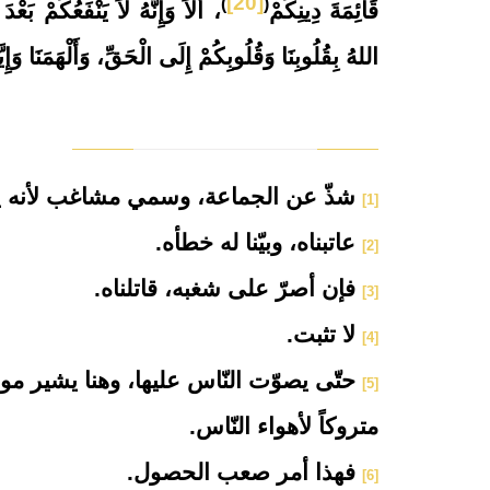
[20]
)
(
قَائِمَةَ دِينِكُمْ
، أَلاَ وَإِنَّهُ لاَ يَنْفَعُكُمْ بَع
اللهُ بِقُلُوبِنَا وَقُلُوبِكُمْ إِلَى الْحَقِّ، وَأَلْهَمَنَا وَإِيّ
شذّ عن الجماعة، وسمي مشاغب لأنه يفع
[1]
عاتبناه، وبيّنا له خطأه.
[2]
فإن أصرّ على شغبه، قاتلناه.
[3]
لا تثبت.
[4]
حتّى يصوّت النّاس عليها، وهنا يشير مولا
[5]
متروكاً لأهواء النّاس.
فهذا أمر صعب الحصول.
[6]