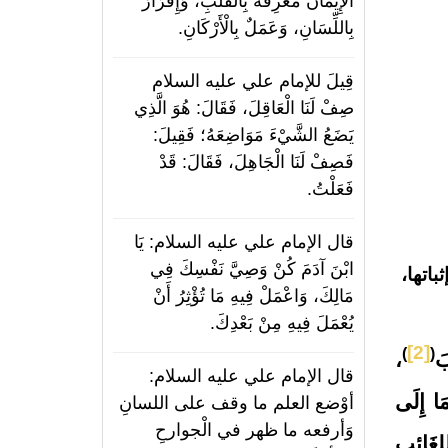
الْإِيمَانُ مَعْرِفَةٌ بِالْقَلْبِ، وَإِقْرَارٌ
بِاللِّسَانِ، وَعَمَلٌ بِالْأَرْكَانِ.
قِيلَ للإمام علي عليه السلام
صِفْ لَنَا الْعَاقِلَ، فَقَالَ: هُوَ الَّذِي
يَضَعُ الشَّيْءَ مَوَاضِعَهُ؛ فَقِيلَ:
فَصِفْ لَنَا الْجَاهِلَ، فَقَالَ: قَدْ
فَعَلْتُ.
قال الإمام علي عليه السلام: يَا
ابْنَ آدَمَ كُنْ وَصِيَّ نَفْسِكَ فِي
باتها،
مَالِكَ، وَاعْمَلْ فِيهِ مَا تُؤْثِرُ أَنْ
يُعْمَلَ فِيهِ مِنْ بَعْدِكَ.
[2]
)
(
َ
،
قال الإمام علي عليه السلام:
ا إِلَى
أوْضع العلم ما وقف على اللسانِ
وَأرفعه ما ظهر في الْجوارحِ
ِلغَائِبِ