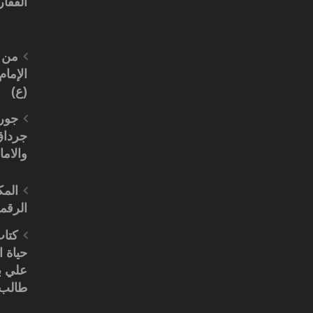
الفقار
من 
الإما
(ع)
جور
جرداق
والاما
المك
الرقم
كتا
حياة ا
علي ب
طالب 