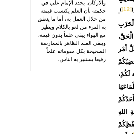
والأركَان. يحدد الإمام علي في
[12]
)
(
.
حكمته بأن العلم يكتسب قيمته
من خلال العمل به، أما ما ينطق
الْحَرْبِ
به المرء من لغو بالكلام ويطير
مع الهواء يبقى علماً بدون قيمة،
الْحَقِّ،
ويبقى العلم الظاهر بالممارسة
لِّ أَمْر
الصحيحة بكل مقوماته علماً
رفيعا يستنير به الناس.
ْضِبُكُمْ
َة لَكُمْ،
ْمَاعَهَا
حَدُكُمْ
ةِ اللهِ
ِفْظِكُمْ