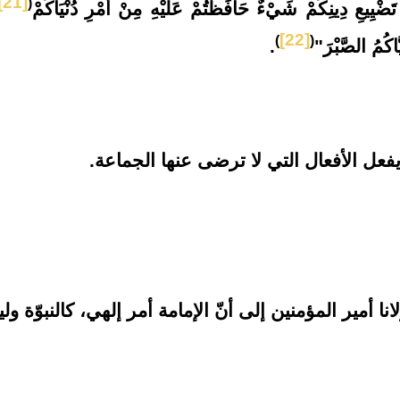
[21]
(
ْدَ تَضْيِيعِ دِينِكُمْ شَيْءٌ حَافَظْتُمْ عَلَيْهِ مِنْ أَمْرِ دُنْيَاكُمْ
[22]
)
(
َاكُمُ الصَّبْرَ
"
.
ل الأفعال التي لا ترضى عنها الجماعة.
نا أمير المؤمنين إلى أنّ الإمامة أمر إلهي، كالنبوّة و